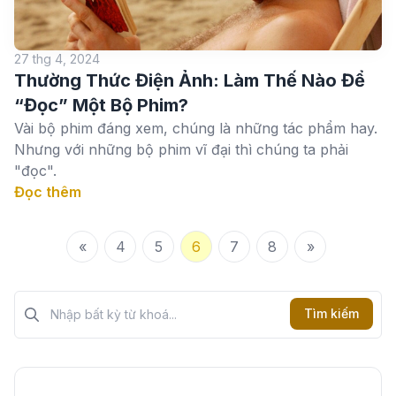
27 thg 4, 2024
Thường Thức Điện Ảnh: Làm Thế Nào Để
“Đọc” Một Bộ Phim?
Vài bộ phim đáng xem, chúng là những tác phẩm hay.
Nhưng với những bộ phim vĩ đại thì chúng ta phải
"đọc".
Đọc thêm
«
4
5
6
7
8
»
Tìm kiếm?>
Tìm kiếm