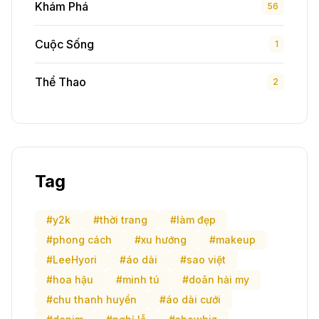
Khám Phá
56
Cuộc Sống
1
Thể Thao
2
Tag
#y2k
#thời trang
#làm đẹp
#phong cách
#xu hướng
#makeup
#LeeHyori
#áo dài
#sao việt
#hoa hậu
#minh tú
#doãn hải my
#chu thanh huyền
#áo dài cưới