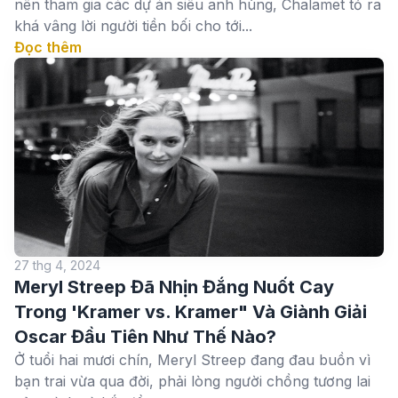
nên tham gia các dự án siêu anh hùng, Chalamet tỏ ra
khá vâng lời người tiền bối cho tới...
Đọc thêm
27 thg 4, 2024
Meryl Streep Đã Nhịn Đắng Nuốt Cay
Trong 'Kramer vs. Kramer" Và Giành Giải
Oscar Đầu Tiên Như Thế Nào?
Ở tuổi hai mươi chín, Meryl Streep đang đau buồn vì
bạn trai vừa qua đời, phải lòng người chồng tương lai