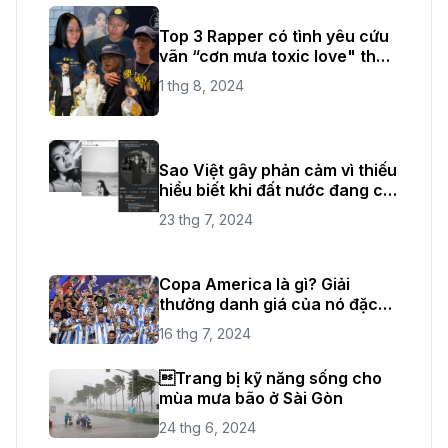
Top 3 Rapper có tình yêu cứu
vãn “cơn mưa toxic love" thời
gian vừa qua
1 thg 8, 2024
Sao Việt gây phản cảm vì thiếu
hiểu biết khi đất nước đang có
quốc tang
23 thg 7, 2024
Copa America là gì? Giải
thưởng danh giá của nó đặc
biệt như thế nào?
16 thg 7, 2024
Trang bị kỹ năng sống cho
mùa mưa bão ở Sài Gòn
24 thg 6, 2024