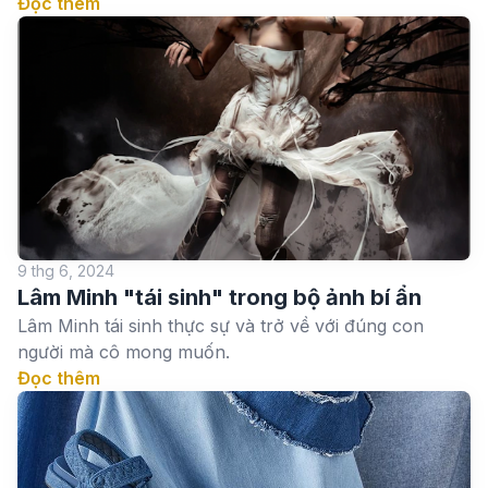
Đọc thêm
9 thg 6, 2024
Lâm Minh "tái sinh" trong bộ ảnh bí ẩn
Lâm Minh tái sinh thực sự và trở về với đúng con
người mà cô mong muốn.
Đọc thêm