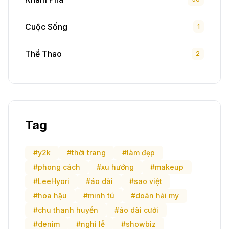
Cuộc Sống
1
Thể Thao
2
Tag
#y2k
#thời trang
#làm đẹp
#phong cách
#xu hướng
#makeup
#LeeHyori
#áo dài
#sao việt
#hoa hậu
#minh tú
#doãn hải my
#chu thanh huyền
#áo dài cưới
#denim
#nghỉ lễ
#showbiz