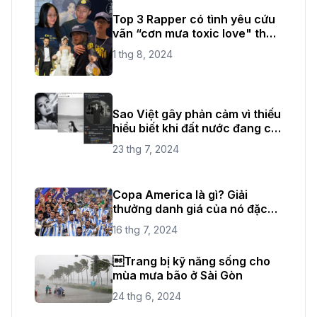
Top 3 Rapper có tình yêu cứu
vãn “cơn mưa toxic love" thời
gian vừa qua
1 thg 8, 2024
Sao Việt gây phản cảm vì thiếu
hiểu biết khi đất nước đang có
quốc tang
23 thg 7, 2024
Copa America là gì? Giải
thưởng danh giá của nó đặc
biệt như thế nào?
16 thg 7, 2024
Trang bị kỹ năng sống cho
mùa mưa bão ở Sài Gòn
24 thg 6, 2024