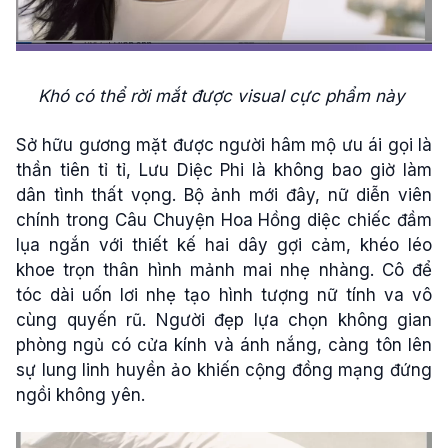
Khó có thể rời mắt được visual cực phẩm này
Sở hữu gương mặt được người hâm mộ ưu ái gọi là
thần tiên tỉ tỉ, Lưu Diệc Phi là không bao giờ làm
dân tình thất vọng. Bộ ảnh mới đây, nữ diễn viên
chính trong Câu Chuyện Hoa Hồng diệc chiếc đầm
lụa ngắn với thiết kế hai dây gợi cảm, khéo léo
khoe trọn thân hình mảnh mai nhẹ nhàng. Cô để
tóc dài uốn lơi nhẹ tạo hình tượng nữ tính va vô
cùng quyến rũ. Người đẹp lựa chọn không gian
phòng ngủ có cửa kính và ánh nắng, càng tôn lên
sự lung linh huyền ảo khiến cộng đồng mạng đứng
ngồi không yên.