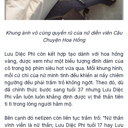
Khung ảnh vô cùng quyến rũ của nữ diễn viên Câu
Chuyện Hoa Hồng
Lưu Diệc Phi còn kết hợp tạo dánh với hoa hồng
vàng, được xem như một biểu tượng đình đám của
cô trong bộ phim siêu hot vừa qua. Mỗi khung hình,
mỗi cử chỉ của nữ minh tinh đều khiến ai nấy chiêm
ngưỡng đều phải trầm trồ không ngớt. Theo đó, dù
đã chính thức bước sang tuổi 37 nhưng Lưu Diệc
Phi vẫn luôn luôn khẳng định được vị thế thần tiên
tỉ tỉ trong lòng người hâm mộ.
Bên cạnh đó netizen còn liên tục trầm trồ: "Nữ thần
vĩnh viễn là nữ thần; Lưu Diệc Phi tuổi 17 hay Lưu