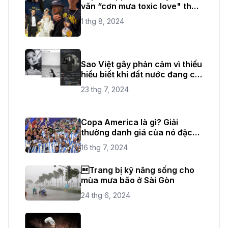
vãn “cơn mưa toxic love" thời
gian vừa qua
1 thg 8, 2024
Sao Việt gây phản cảm vì thiếu
hiểu biết khi đất nước đang có
quốc tang
23 thg 7, 2024
Copa America là gì? Giải
thưởng danh giá của nó đặc
biệt như thế nào?
16 thg 7, 2024
Trang bị kỹ năng sống cho
mùa mưa bão ở Sài Gòn
24 thg 6, 2024