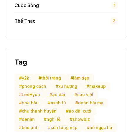
Cuộc Sống
1
Thể Thao
2
Tag
#y2k
#thời trang
#làm đẹp
#phong cách
#xu hướng
#makeup
#LeeHyori
#áo dài
#sao việt
#hoa hậu
#minh tú
#doãn hải my
#chu thanh huyền
#áo dài cưới
#denim
#nghỉ lễ
#showbiz
#bảo anh
#sơn tùng mtp
#hồ ngọc hà