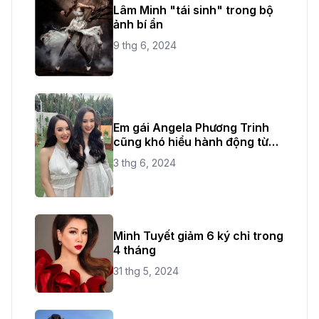
Lâm Minh "tái sinh" trong bộ
ảnh bí ẩn
9 thg 6, 2024
Em gái Angela Phương Trinh
cũng khó hiểu hành động từ
chị ruột
3 thg 6, 2024
Minh Tuyết giảm 6 ký chỉ trong
4 tháng
31 thg 5, 2024