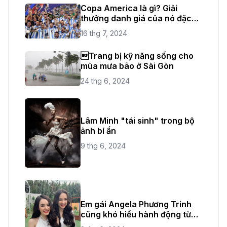
Copa America là gì? Giải
thưởng danh giá của nó đặc
biệt như thế nào?
16 thg 7, 2024
Trang bị kỹ năng sống cho
mùa mưa bão ở Sài Gòn
24 thg 6, 2024
Lâm Minh "tái sinh" trong bộ
ảnh bí ẩn
9 thg 6, 2024
Em gái Angela Phương Trinh
cũng khó hiểu hành động từ
chị ruột