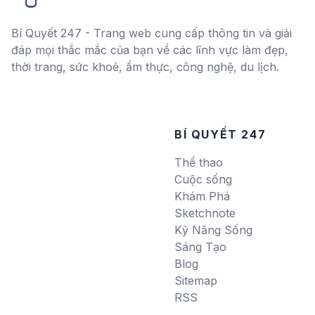
Bí Quyết 247 - Trang web cung cấp thông tin và giải
đáp mọi thắc mắc của bạn về các lĩnh vực làm đẹp,
thời trang, sức khoẻ, ẩm thực, công nghệ, du lịch.
BÍ QUYẾT 247
Thể thao
Cuộc sống
Khám Phá
Sketchnote
Kỹ Năng Sống
Sáng Tạo
Blog
Sitemap
RSS