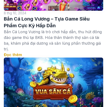
8 thg 10, 2024
Bắn Cá Long Vương – Tựa Game Siêu
Phẩm Cực Kỳ Hấp Dẫn
Bắn Cá Long Vương là trò chơi hấp dẫn, thu hút đông
đảo game thủ tại BK8. Hóa thân thành thợ săn cá tài
ba, khám phá đại dương và săn lùng phần thưởng giá
trị.
Đọc thêm