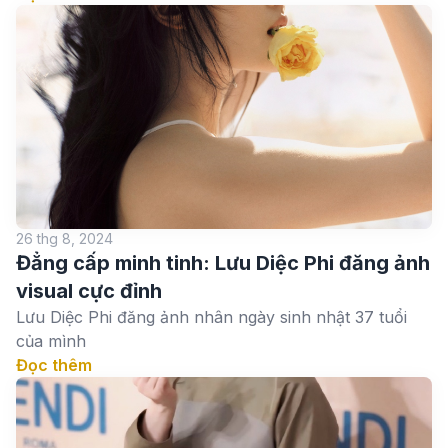
26 thg 8, 2024
Đẳng cấp minh tinh: Lưu Diệc Phi đăng ảnh
visual cực đỉnh
Lưu Diệc Phi đăng ảnh nhân ngày sinh nhật 37 tuổi
của mình
Đọc thêm