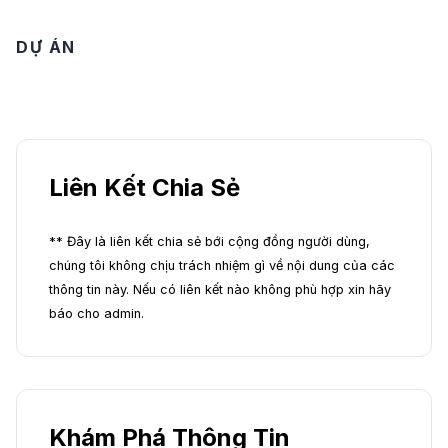
DỰ ÁN
Liên Kết Chia Sẻ
** Đây là liên kết chia sẻ bới cộng đồng người dùng,
chúng tôi không chịu trách nhiệm gì về nội dung của các
thông tin này. Nếu có liên kết nào không phù hợp xin hãy
báo cho admin.
Khám Phá Thông Tin