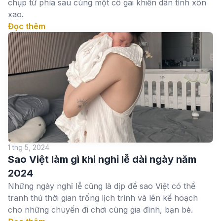
chụp từ phía sau cùng một cô gái khiến dân tình xôn
xao.
Đọc thêm
1 thg 5, 2024
Sao Việt làm gì khi nghỉ lễ dài ngày năm
2024
Những ngày nghỉ lễ cũng là dịp để sao Việt có thể
tranh thủ thời gian trống lịch trình và lên kế hoạch
cho những chuyến đi chơi cùng gia đình, bạn bè.