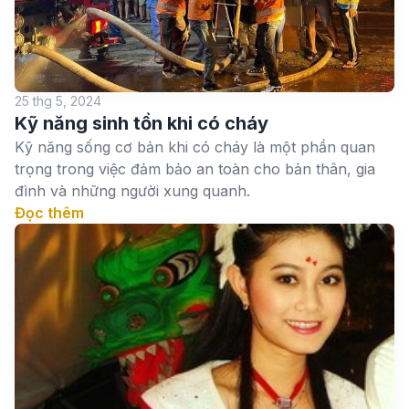
25 thg 5, 2024
Kỹ năng sinh tồn khi có cháy
Kỹ năng sống cơ bản khi có cháy là một phần quan
trọng trong việc đảm bảo an toàn cho bản thân, gia
đình và những người xung quanh.
Đọc thêm