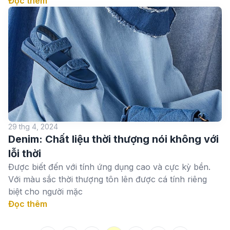
Đọc thêm
29 thg 4, 2024
Denim: Chất liệu thời thượng nói không với
lỗi thời
Được biết đến với tính ứng dụng cao và cực kỳ bền.
Với màu sắc thời thượng tôn lên được cá tính riêng
biệt cho người mặc
Đọc thêm