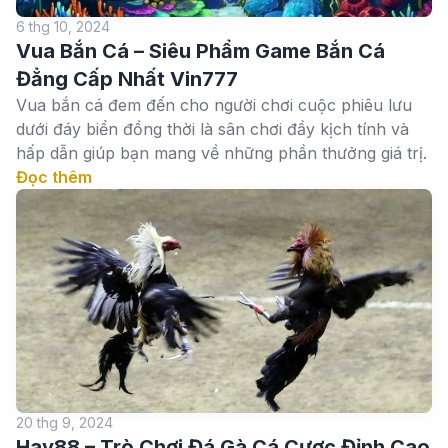
6 thg 10, 2024
Vua Bắn Cá – Siêu Phẩm Game Bắn Cá
Đẳng Cấp Nhất Vin777
Vua bắn cá đem đến cho người chơi cuộc phiêu lưu
dưới đáy biển đồng thời là sân chơi đầy kịch tính và
hấp dẫn giúp bạn mang về những phần thưởng giá trị.
Đọc thêm
20 thg 9, 2024
Hay88 – Trò Chơi Đá Gà Cá Cược Đỉnh Cao