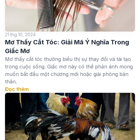
21 thg 10, 2024
Mơ Thấy Cắt Tóc: Giải Mã Ý Nghĩa Trong
Giấc Mơ
Mơ thấy cắt tóc thường biểu thị sự thay đổi và tái tạo
trong cuộc sống. Giấc mơ này có thể phản ánh mong
muốn bắt đầu một chương mới hoặc giải phóng bản
thân.
Đọc thêm