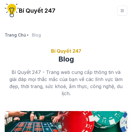
Bí Quyết 247
Trang Chủ
Blog
Bí Quyết 247
Blog
Bí Quyết 247 - Trang web cung cấp thông tin và
giải đáp mọi thắc mắc của bạn về các lĩnh vực làm
đẹp, thời trang, sức khoẻ, ẩm thực, công nghệ, du
lịch.