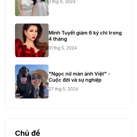
3 thg 6, 2024
Minh Tuyết giảm 6 ký chỉ trong
4 tháng
31 thg 5, 2024
"Ngọc nữ màn ảnh Việt" -
Cuộc đời và sự nghiệp
27 thg 5, 2024
Chủ đề