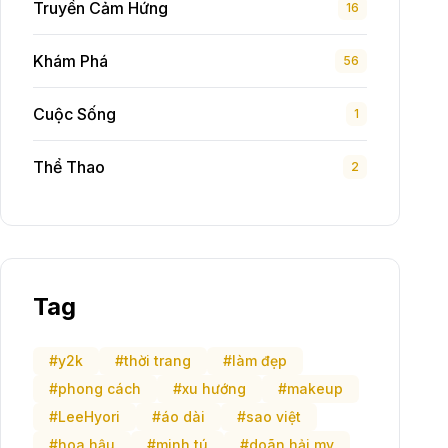
Truyền Cảm Hứng
16
Khám Phá
56
Cuộc Sống
1
Thể Thao
2
Tag
#y2k
#thời trang
#làm đẹp
#phong cách
#xu hướng
#makeup
#LeeHyori
#áo dài
#sao việt
#hoa hậu
#minh tú
#doãn hải my