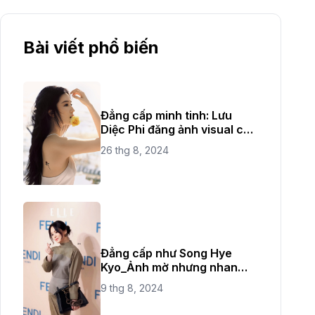
Bài viết phổ biến
Đẳng cấp minh tinh: Lưu
Diệc Phi đăng ảnh visual cực
đỉnh
26 thg 8, 2024
Đẳng cấp như Song Hye
Kyo_Ảnh mờ nhưng nhan
sắc không bao giờ mờ
9 thg 8, 2024