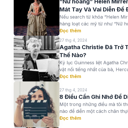
“Nữ hoàng” Helen Mirren
Mát Tay Và Vai Diễn Để 
Nếu search từ khóa “Helen Mir
hàng loạt các mỹ từ như “Nữ h
Đọc thêm
27 thg 4, 2024
Agatha Christie Đã Trở
Thế Nào?
Kỷ lục Guinness liệt Agatha Chr
vật nổi tiếng nhất của bà, Hercul
Đọc thêm
27 thg 4, 2024
8 Điều Cần Ghi Nhớ Để D
Một trong những điều mà tôi th
nào để diễn một cách chân thực.
Đọc thêm