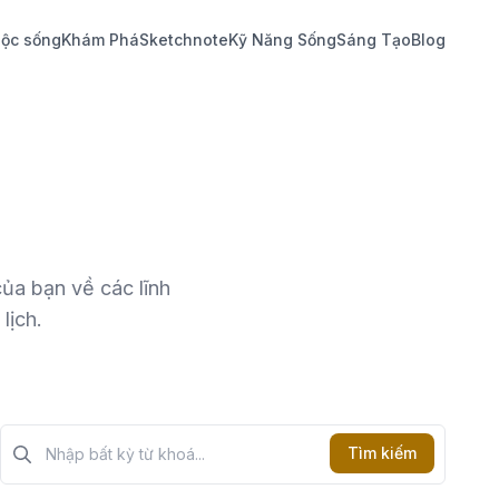
ộc sống
Khám Phá
Sketchnote
Kỹ Năng Sống
Sáng Tạo
Blog
ủa bạn về các lĩnh
lịch.
Tìm kiếm?>
Tìm kiếm