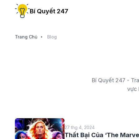
Bí Quyết 247
Trang Chủ
Blog
Bí Quyết 247 - Tr
vực 
27 thg 4, 2024
Thất Bại Của ‘The Marv