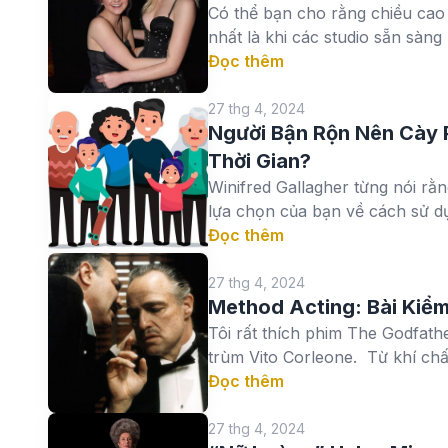
Có thể bạn cho rằng chiều cao 
nhất là khi các studio sẵn sàng 
Đọc thêm
27 thg 4, 2024
Người Bận Rộn Nên Cày 
Thời Gian?
Winifred Gallagher từng nói rằ
lựa chọn của bạn về cách sử dụn
Đọc thêm
27 thg 4, 2024
Method Acting: Bài Kiểm
Tôi rất thích phim The Godfathe
trùm Vito Corleone. Từ khí chất
Đọc thêm
27 thg 4, 2024