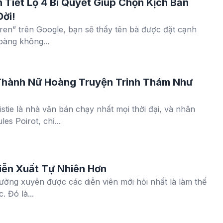
 Tiết Lộ 4 Bí Quyết Giúp Chọn Kịch Bản
Đời!
ren” trên Google, bạn sẽ thấy tên bà được đặt cạnh
oàng không...
 Thành Nữ Hoàng Truyện Trinh Thám Như
istie là nhà văn bán chạy nhất mọi thời đại, và nhân
es Poirot, chỉ...
iễn Xuất Tự Nhiên Hơn
ường xuyên được các diễn viên mới hỏi nhất là làm thế
 Đó là...