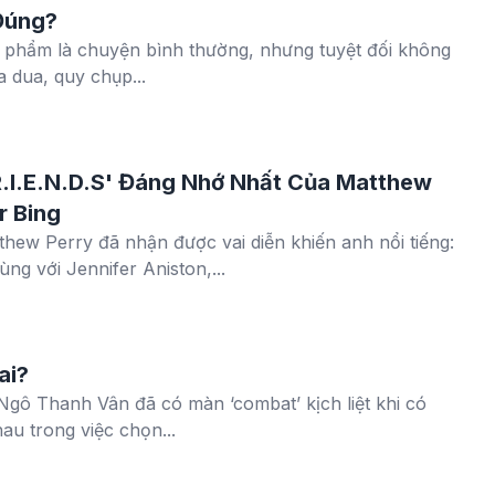
Đúng?
c phẩm là chuyện bình thường, nhưng tuyệt đối không
a dua, quy chụp...
.I.E.N.D.S' Đáng Nhớ Nhất Của Matthew
r Bing
thew Perry đã nhận được vai diễn khiến anh nổi tiếng:
ùng với Jennifer Aniston,...
ai?
Ngô Thanh Vân đã có màn ‘combat’ kịch liệt khi có
u trong việc chọn...