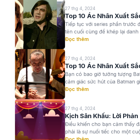
27 thg 4, 2024
Top 10 Ác Nhân Xuất Sắc
Tiếp tục với series phần trước 
tên cuối cùng để khép lại danh 
Đọc thêm
27 thg 4, 2024
Top 10 Ác Nhân Xuất Sắc
Bạn có bao giờ tưởng tượng B
cảm giác sức hút của Batman gi
Đọc thêm
27 thg 4, 2024
Kịch Sân Khấu: Lời Phản
Điều khiến cho bạn cảm thấy đ
phải là sự nuối tiếc cho một cuộ
Đọc thêm