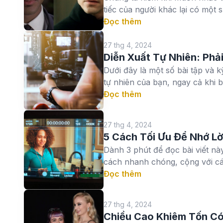
tiếc của người khác lại có một sứ
Đọc thêm
27 thg 4, 2024
Diễn Xuất Tự Nhiên: Ph
Dưới đây là một số bài tập và 
tự nhiên của bạn, ngay cả khi b
Đọc thêm
27 thg 4, 2024
5 Cách Tối Ưu Để Nhớ Lờ
Dành 3 phút để đọc bài viết này
cách nhanh chóng, cộng với các
Đọc thêm
27 thg 4, 2024
Chiều Cao Khiêm Tốn Có 