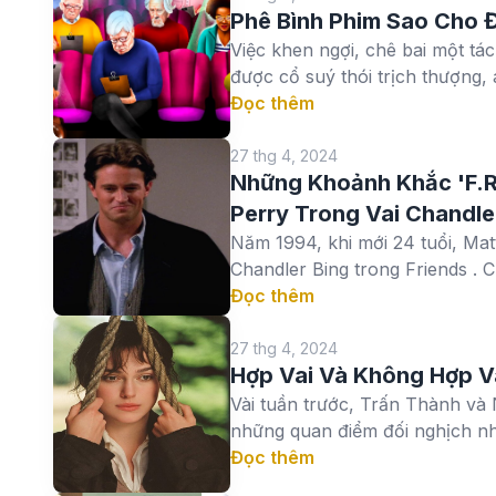
Phê Bình Phim Sao Cho 
Việc khen ngợi, chê bai một tá
được cổ suý thói trịch thượng, 
Đọc thêm
27 thg 4, 2024
Những Khoảnh Khắc 'F.R
Perry Trong Vai Chandle
Năm 1994, khi mới 24 tuổi, Mat
Chandler Bing trong Friends . C
Đọc thêm
27 thg 4, 2024
Hợp Vai Và Không Hợp V
Vài tuần trước, Trấn Thành và 
những quan điểm đối nghịch nha
Đọc thêm