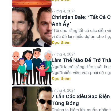
27 thg 4, 2024
Christian Bale: ‘Tất Cả
Anh Ấy’
“Tôi cho rằng tất cả các diễn 
vì đã để lại nhiều dự án cho họ,”
Đọc thêm
27 thg 4, 2024
Làm Thế Nào Để Trở Thà
Người ta nói rằng diễn xuất là
Người diễn viên vừa phải có ngo
Đọc thêm
27 thg 4, 2024
7 Lần Các Siêu Sao Điện
Từng Đóng
Chúng ta hiếm khi muốn nhắc tớ