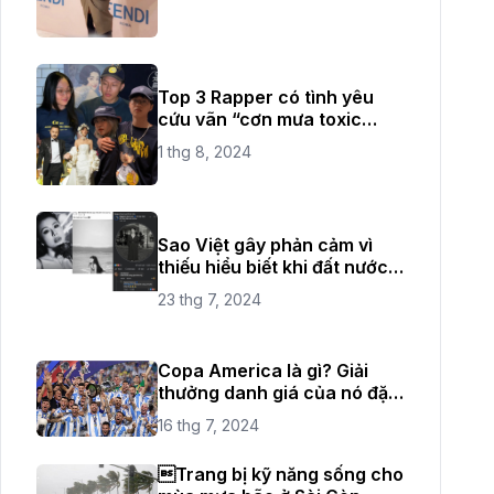
Top 3 Rapper có tình yêu
cứu vãn “cơn mưa toxic
love" thời gian vừa qua
1 thg 8, 2024
Sao Việt gây phản cảm vì
thiếu hiểu biết khi đất nước
đang có quốc tang
23 thg 7, 2024
Copa America là gì? Giải
thưởng danh giá của nó đặc
biệt như thế nào?
16 thg 7, 2024
Trang bị kỹ năng sống cho