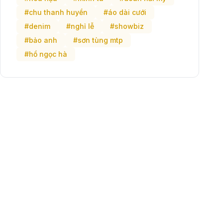
#chu thanh huyền
#áo dài cưới
#denim
#nghỉ lễ
#showbiz
#bảo anh
#sơn tùng mtp
#hồ ngọc hà