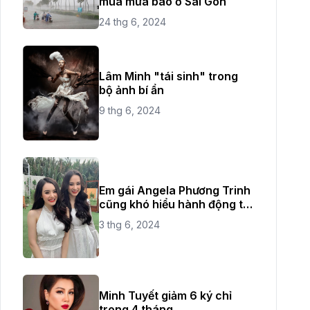
mùa mưa bão ở Sài Gòn
24 thg 6, 2024
Lâm Minh "tái sinh" trong
bộ ảnh bí ẩn
9 thg 6, 2024
Em gái Angela Phương Trinh
cũng khó hiểu hành động từ
chị ruột
3 thg 6, 2024
Minh Tuyết giảm 6 ký chỉ
trong 4 tháng