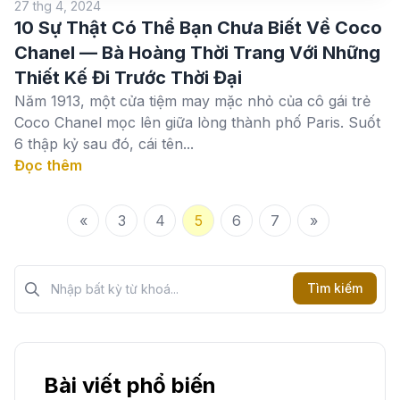
27 thg 4, 2024
10 Sự Thật Có Thể Bạn Chưa Biết Về Coco
Chanel — Bà Hoàng Thời Trang Với Những
Thiết Kế Đi Trước Thời Đại
Năm 1913, một cửa tiệm may mặc nhỏ của cô gái trẻ
Coco Chanel mọc lên giữa lòng thành phố Paris. Suốt
6 thập kỷ sau đó, cái tên...
Đọc thêm
«
3
4
5
6
7
»
Tìm kiếm?>
Tìm kiếm
Bài viết phổ biến