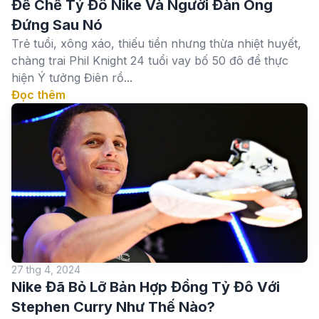
Đế Chế Tỷ Đô Nike Và Người Đàn Ông
Đứng Sau Nó
Trẻ tuổi, xông xáo, thiếu tiền nhưng thừa nhiệt huyết,
chàng trai Phil Knight 24 tuổi vay bố 50 đô để thực
hiện Ý tưởng Điên rồ...
Đọc thêm
27 thg 4, 2024
Nike Đã Bỏ Lỡ Bản Hợp Đồng Tỷ Đô Với
Stephen Curry Như Thế Nào?