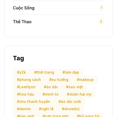
Cuộc Sống
1
Thể Thao
2
Tag
#y2k
#thời trang
#làm đẹp
#phong cách
#xu hướng
#makeup
#LeeHyori
#áo dài
#sao việt
#hoa hậu
#minh tú
#doãn hải my
#chu thanh huyền
#áo dài cưới
#denim
#nghỉ lễ
#showbiz
#bảo anh
#sơn tùng mtp
#hồ ngọc hà