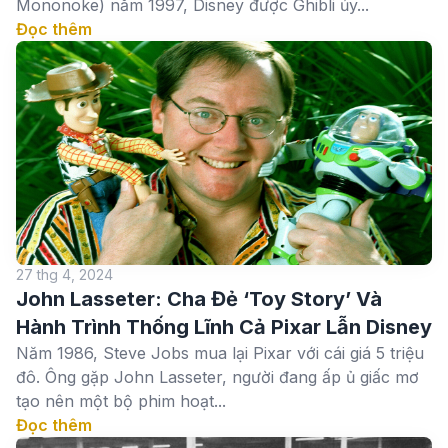
Mononoke) năm 1997, Disney được Ghibli ủy...
Đọc thêm
27 thg 4, 2024
John Lasseter: Cha Đẻ ‘Toy Story’ Và
Hành Trình Thống Lĩnh Cả Pixar Lẫn Disney
Năm 1986, Steve Jobs mua lại Pixar với cái giá 5 triệu
đô. Ông gặp John Lasseter, người đang ấp ủ giấc mơ
tạo nên một bộ phim hoạt...
Đọc thêm