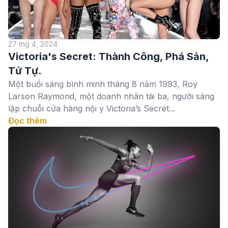
27 thg 4, 2024
Victoria's Secret: Thành Công, Phá Sản,
Tử Tự.
Một buổi sáng bình minh tháng 8 năm 1993, Roy
Larson Raymond, một doanh nhân tài ba, người sáng
lập chuỗi cửa hàng nội y Victoria’s Secret...
Đọc thêm