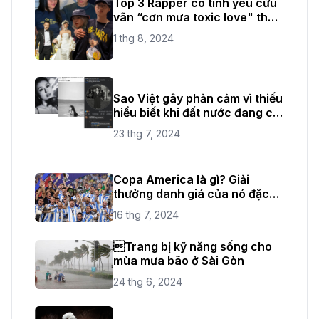
Top 3 Rapper có tình yêu cứu
vãn “cơn mưa toxic love" thời
gian vừa qua
1 thg 8, 2024
Sao Việt gây phản cảm vì thiếu
hiểu biết khi đất nước đang có
quốc tang
23 thg 7, 2024
Copa America là gì? Giải
thưởng danh giá của nó đặc
biệt như thế nào?
16 thg 7, 2024
Trang bị kỹ năng sống cho
mùa mưa bão ở Sài Gòn
24 thg 6, 2024