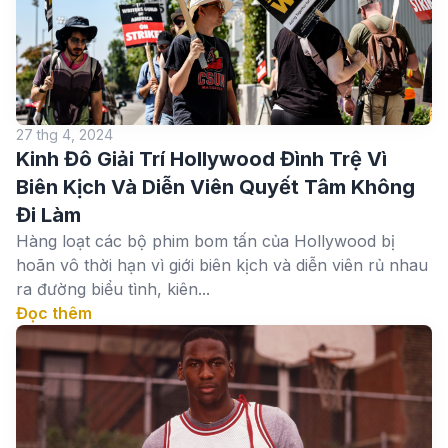
27 thg 4, 2024
Kinh Đô Giải Trí Hollywood Đình Trệ Vì
Biên Kịch Và Diễn Viên Quyết Tâm Không
Đi Làm
Hàng loạt các bộ phim bom tấn của Hollywood bị
hoãn vô thời hạn vì giới biên kịch và diễn viên rủ nhau
ra đường biểu tình, kiên...
Đọc thêm