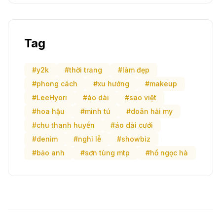
Tag
#y2k
#thời trang
#làm đẹp
#phong cách
#xu hướng
#makeup
#LeeHyori
#áo dài
#sao việt
#hoa hậu
#minh tú
#doãn hải my
#chu thanh huyền
#áo dài cưới
#denim
#nghỉ lễ
#showbiz
#bảo anh
#sơn tùng mtp
#hồ ngọc hà