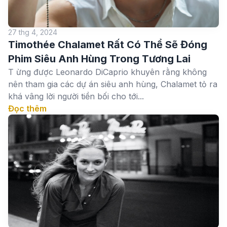
27 thg 4, 2024
Timothée Chalamet Rất Có Thể Sẽ Đóng
Phim Siêu Anh Hùng Trong Tương Lai
T ừng được Leonardo DiCaprio khuyên rằng không
nên tham gia các dự án siêu anh hùng, Chalamet tỏ ra
khá vâng lời người tiền bối cho tới...
Đọc thêm