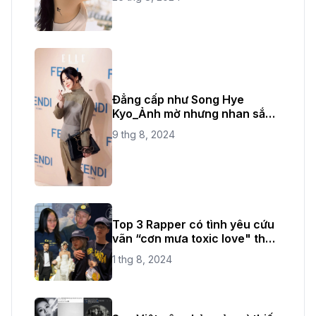
Đẳng cấp như Song Hye
Kyo_Ảnh mờ nhưng nhan sắc
không bao giờ mờ
9 thg 8, 2024
Top 3 Rapper có tình yêu cứu
vãn “cơn mưa toxic love" thời
gian vừa qua
1 thg 8, 2024