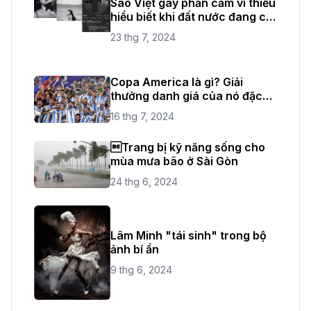
Sao Việt gây phản cảm vì thiếu
hiểu biết khi đất nước đang có
quốc tang
23 thg 7, 2024
Copa America là gì? Giải
thưởng danh giá của nó đặc
biệt như thế nào?
16 thg 7, 2024
Trang bị kỹ năng sống cho
mùa mưa bão ở Sài Gòn
24 thg 6, 2024
Lâm Minh "tái sinh" trong bộ
ảnh bí ẩn
9 thg 6, 2024