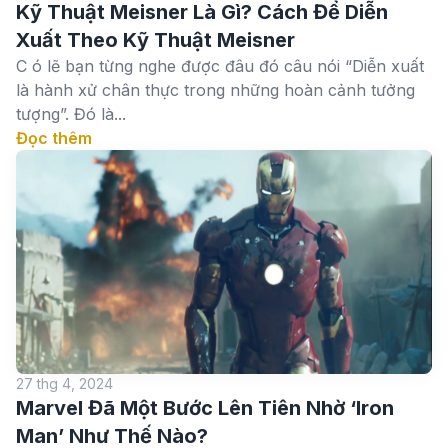
Kỹ Thuật Meisner Là Gì? Cách Để Diễn
Xuất Theo Kỹ Thuật Meisner
C ó lẽ bạn từng nghe được đâu đó câu nói “Diễn xuất
là hành xử chân thực trong những hoàn cảnh tưởng
tượng”. Đó là...
Đọc thêm
27 thg 4, 2024
Marvel Đã Một Bước Lên Tiên Nhờ ‘Iron
Man’ Như Thế Nào?