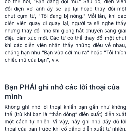
có thể nói, "Bạn đang đội mũ." Sau đó, diễn viên
đối diện với anh ấy sẽ lặp lại hoặc thay đổi một
chút cụm từ, "Tôi đang bị nóng." Mỗi lần, khi các
diễn viên quay đi quay lại, người ta sẽ nghe thấy
những thay đổi nhỏ khi giọng hát chuyển sang giai
điệu cảm xúc mới. Các từ có thể thay đổi một chút
khi các diễn viên nhận thấy những điều về nhau,
chẳng hạn như "Bạn vừa cởi mũ ra" hoặc "Tôi thích
chiếc mũ của bạn", v.v.
Bạn PHẢI ghi nhớ các lời thoại của
mình
Không ghi nhớ lời thoại khiến bạn gần như không
thể (trừ khi bạn là “thần đồng” diễn xuất) diễn xuất
một cách tự nhiên. Vì vậy, hãy ghi nhớ đầy đủ lời
thoại của bạn trước khi cố gắng diễn xuất tự nhiên.