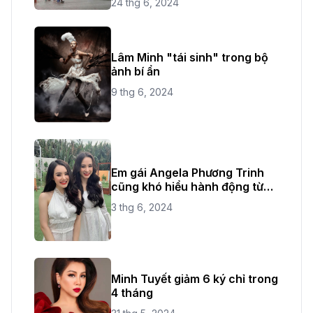
24 thg 6, 2024
Lâm Minh "tái sinh" trong bộ
ảnh bí ẩn
9 thg 6, 2024
Em gái Angela Phương Trinh
cũng khó hiểu hành động từ
chị ruột
3 thg 6, 2024
Minh Tuyết giảm 6 ký chỉ trong
4 tháng