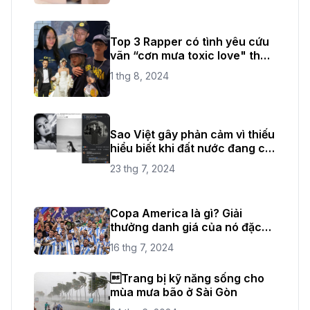
Top 3 Rapper có tình yêu cứu
vãn “cơn mưa toxic love" thời
gian vừa qua
1 thg 8, 2024
Sao Việt gây phản cảm vì thiếu
hiểu biết khi đất nước đang có
quốc tang
23 thg 7, 2024
Copa America là gì? Giải
thưởng danh giá của nó đặc
biệt như thế nào?
16 thg 7, 2024
Trang bị kỹ năng sống cho
mùa mưa bão ở Sài Gòn