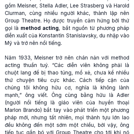
gồm Meisner, Stella Adler, Lee Strasberg và Harold
Clurman, cùng nhiều người khác, thành lập nên
Group Theatre. Họ được truyền cảm hứng bởi thứ
gọi là
method acting
, bắt nguồn từ phương pháp
diễn xuất của Konstantin Stanislavsky, du nhập vào
Mỹ và trở nên nổi tiếng.
Năm 1933, Meisner trở nên chán nản với method
acting thuần tuý. “Các diễn viên không phải là
chuột lang để bị thao túng, mổ xẻ, chưa kể nhiều
thứ chuyện tiêu cực khác. Cách tiếp cận của
chúng tôi không hữu cơ, nghĩa là không lành
mạnh,” ông viết. Ông cùng bằng hữu là Adler
(người nổi tiếng là giáo viên của huyền thoại
Marlon Brando) bắt tay vào phát triển một phương
pháp mới, nhưng tất nhiên, mọi thành tựu lớn lao
đều không đến một sớm một chiều, bởi vậy, ông
tiếp tục gắn bó với Group Theatre cho tới khi nó