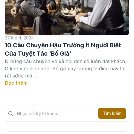
27 thg 4, 2024
10 Câu Chuyện Hậu Trường Ít Người Biết
Của Tuyệt Tác ‘Bố Già’
N hững câu chuyện về xã hội đen sẽ luôn đắt khách.
Ở lĩnh vực điện ảnh, Bố già dạy chúng ta điều này từ
rất sớm, mở...
Đọc thêm
Tìm kiếm?>
Tìm kiếm