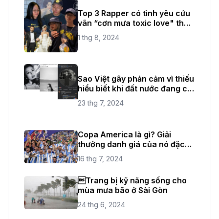
Top 3 Rapper có tình yêu cứu
vãn “cơn mưa toxic love" thời
gian vừa qua
1 thg 8, 2024
Sao Việt gây phản cảm vì thiếu
hiểu biết khi đất nước đang có
quốc tang
23 thg 7, 2024
Copa America là gì? Giải
thưởng danh giá của nó đặc
biệt như thế nào?
16 thg 7, 2024
Trang bị kỹ năng sống cho
mùa mưa bão ở Sài Gòn
24 thg 6, 2024