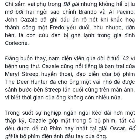
Chỉ sắm vai phụ trong
Bố già
nhưng không hề bị lu
mờ bởi hai ngôi sao chính Brando và Al Pacino,
John Cazale đã ghi dấu ấn rõ nét khi khắc hoạ
thành công một Fredo yếu đuối, nhu nhược, đớn
hèn, là con cừu đen bị ghẻ lạnh trong gia đình
Corleone.
Đáng buồn thay, nam diễn viên qua đời ở tuổi 42 vì
bệnh ung thư. Cazale cũng nổi tiếng là bạn trai của
Meryl Streep huyền thoại, đạo diễn của bộ phim
The Deer Hunter đã cho ông một vai nhỏ để được
sánh bước bên Streep lần cuối cùng trên màn ảnh,
vì biết thời gian của ông không còn nhiều nữa.
Trong suốt sự nghiệp ngắn ngủi kéo dài hơn một
thập kỷ, Cazale góp mặt trong 5 bộ phim, tất cả
đều được đề cử Phim hay nhất tại giải Oscar.
Bố
già
là bộ phim điện ảnh đầu tay của ông.