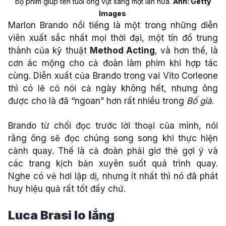
bộ phim giúp tên tuổi ông vụt sáng một lần nữa.
Ảnh: Getty
Images
Marlon Brando nổi tiếng là một trong những diễn
viên xuất sắc nhất mọi thời đại, một tín đồ trung
thành của kỹ thuật
Method Acting
, và hơn thế, là
cơn ác mộng cho cả đoàn làm phim khi hợp tác
cùng. Diễn xuất của Brando trong vai Vito Corleone
thì có lẽ có nói cả ngày không hết, nhưng ông
được cho là đã “ngoan” hơn rất nhiều trong
Bố già
.
Brando từ chối đọc trước lời thoại của mình, nói
rằng ông sẽ đọc chúng song song khi thực hiện
cảnh quay. Thế là cả đoàn phải giơ thẻ gợi ý và
các trang kịch bản xuyên suốt quá trình quay.
Nghe có vẻ hơi lập dị, nhưng ít nhất thì nó đã phát
huy hiệu quả rất tốt đấy chứ.
Luca Brasi lo lắng