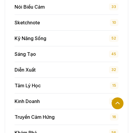
Nói Biểu Cảm
33
Sketchnote
10
Kỹ Năng Sống
52
Sáng Tạo
45
Diễn Xuất
32
Tâm Lý Học
15
Kinh Doanh
24
Truyền Cảm Hứng
16
Khám Phá
56