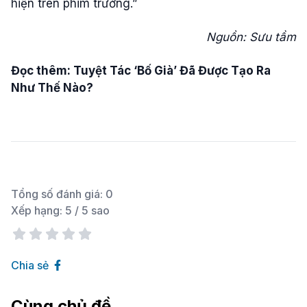
hiện trên phim trường.”
Nguồn: Sưu tầm
Đọc thêm: Tuyệt Tác ‘Bố Già’ Đã Được Tạo Ra
Như Thế Nào?
Tổng số đánh giá:
0
Xếp hạng:
5
/ 5 sao
Chia sẻ
Cùng chủ đề