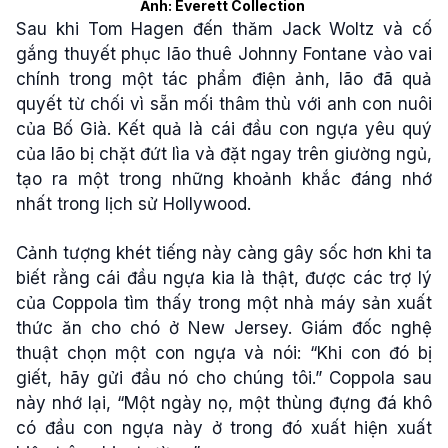
Ảnh: Everett Collection
Sau khi Tom Hagen đến thăm Jack Woltz và cố
gắng thuyết phục lão thuê Johnny Fontane vào vai
chính trong một tác phẩm điện ảnh, lão đã quả
quyết từ chối vì sẵn mối thâm thù với anh con nuôi
của Bố Già. Kết quả là cái đầu con ngựa yêu quý
của lão bị chặt đứt lìa và đặt ngay trên giường ngủ,
tạo ra một trong những khoảnh khắc đáng nhớ
nhất trong lịch sử Hollywood.
Cảnh tượng khét tiếng này càng gây sốc hơn khi ta
biết rằng cái đầu ngựa kia là thật, được các trợ lý
của Coppola tìm thấy trong một nhà máy sản xuất
thức ăn cho chó ở New Jersey. Giám đốc nghệ
thuật chọn một con ngựa và nói: “Khi con đó bị
giết, hãy gửi đầu nó cho chúng tôi.” Coppola sau
này nhớ lại, “Một ngày nọ, một thùng đựng đá khô
có đầu con ngựa này ở trong đó xuất hiện xuất