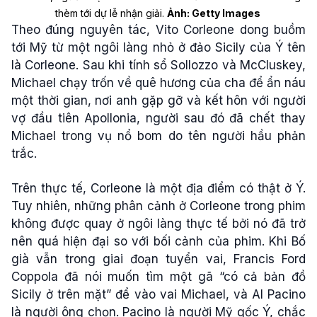
thèm tới dự lễ nhận giải.
Ảnh: Getty Images
Theo đúng nguyên tác, Vito Corleone dong buồm
tới Mỹ từ một ngôi làng nhỏ ở đảo Sicily của Ý tên
là Corleone. Sau khi tính sổ Sollozzo và McCluskey,
Michael chạy trốn về quê hương của cha để ẩn náu
một thời gian, nơi anh gặp gỡ và kết hôn với người
vợ đầu tiên Apollonia, người sau đó đã chết thay
Michael trong vụ nổ bom do tên người hầu phản
trắc.
Trên thực tế, Corleone là một địa điểm có thật ở Ý.
Tuy nhiên, những phân cảnh ở Corleone trong phim
không được quay ở ngôi làng thực tế bởi nó đã trở
nên quá hiện đại so với bối cảnh của phim. Khi Bố
già vẫn trong giai đoạn tuyển vai, Francis Ford
Coppola đã nói muốn tìm một gã “có cả bản đồ
Sicily ở trên mặt” để vào vai Michael, và Al Pacino
là người ông chọn. Pacino là người Mỹ gốc Ý, chắc