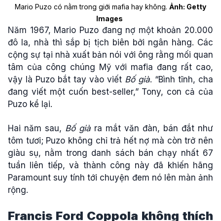
Mario Puzo có nằm trong giới mafia hay không.
Ảnh: Getty
Images
Năm 1967, Mario Puzo đang nợ một khoản 20.000
đô la, nhà thì sắp bị tịch biên bởi ngân hàng. Các
cộng sự tại nhà xuất bản nói với ông rằng mối quan
tâm của công chúng Mỹ với mafia đang rất cao,
vậy là Puzo bắt tay vào viết
Bố già
. “Bình tĩnh, cha
đang viết một cuốn best-seller,” Tony, con cả của
Puzo kể lại.
Hai năm sau,
Bố già
ra mắt văn đàn, bán đắt như
tôm tươi; Puzo không chỉ trả hết nợ mà còn trở nên
giàu sụ, nằm trong danh sách bán chạy nhất 67
tuần liên tiếp, và thành công này đã khiến hãng
Paramount suy tính tới chuyện đem nó lên màn ảnh
rộng.
Francis Ford Coppola không thích