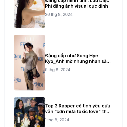
Đẳng cấp minh tinh: Lưu Diệc
Phi đăng ảnh visual cực đỉnh
26 thg 8, 2024
Đẳng cấp như Song Hye
Kyo_Ảnh mờ nhưng nhan sắc
không bao giờ mờ
9 thg 8, 2024
Top 3 Rapper có tình yêu cứu
vãn “cơn mưa toxic love" thời
gian vừa qua
1 thg 8, 2024