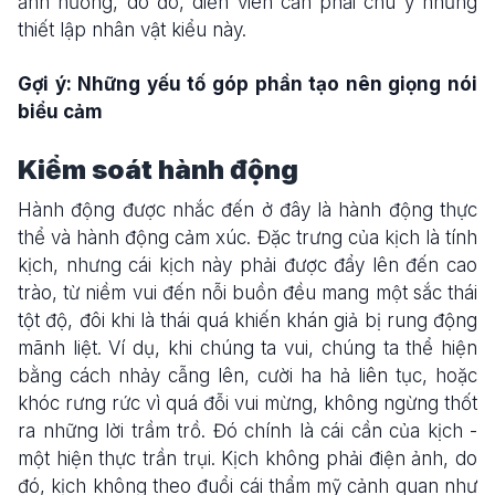
ảnh hưởng, do đó, diễn viên cần phải chú ý những
thiết lập nhân vật kiểu này.
Gợi ý: Những yếu tố góp phần tạo nên giọng nói
biểu cảm
Kiểm soát hành động
Hành động được nhắc đến ở đây là hành động thực
thể và hành động cảm xúc. Đặc trưng của kịch là tính
kịch, nhưng cái kịch này phải được đẩy lên đến cao
trào, từ niềm vui đến nỗi buồn đều mang một sắc thái
tột độ, đôi khi là thái quá khiến khán giả bị rung động
mãnh liệt. Ví dụ, khi chúng ta vui, chúng ta thể hiện
bằng cách nhảy cẫng lên, cười ha hả liên tục, hoặc
khóc rưng rức vì quá đỗi vui mừng, không ngừng thốt
ra những lời trầm trồ. Đó chính là cái cần của kịch -
một hiện thực trần trụi. Kịch không phải điện ảnh, do
đó, kịch không theo đuổi cái thẩm mỹ cảnh quan như