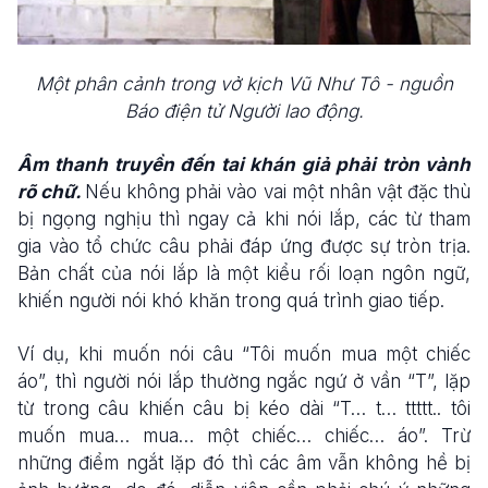
Một phân cảnh trong vở kịch Vũ Như Tô - nguồn
Báo điện tử Người lao động.
Âm thanh truyền đến tai khán giả phải tròn vành
rõ chữ.
Nếu không phải vào vai một nhân vật đặc thù
bị ngọng nghịu thì ngay cả khi nói lắp, các từ tham
gia vào tổ chức câu phải đáp ứng được sự tròn trịa.
Bản chất của nói lắp là một kiểu rối loạn ngôn ngữ,
khiến người nói khó khăn trong quá trình giao tiếp.
Ví dụ, khi muốn nói câu “Tôi muốn mua một chiếc
áo”, thì người nói lắp thường ngắc ngứ ở vần “T”, lặp
từ trong câu khiến câu bị kéo dài “T… t… ttttt.. tôi
muốn mua… mua… một chiếc… chiếc… áo”. Trừ
những điểm ngắt lặp đó thì các âm vẫn không hề bị