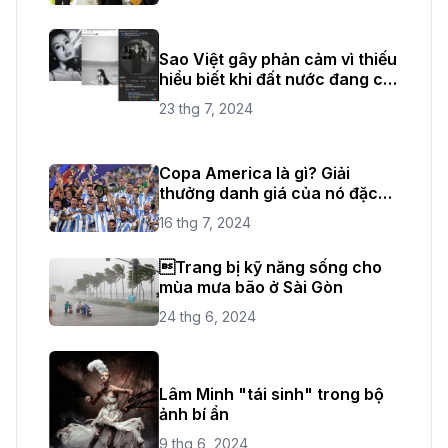
Sao Việt gây phản cảm vì thiếu
hiểu biết khi đất nước đang có
quốc tang
23 thg 7, 2024
Copa America là gì? Giải
thưởng danh giá của nó đặc
biệt như thế nào?
16 thg 7, 2024
Trang bị kỹ năng sống cho
mùa mưa bão ở Sài Gòn
24 thg 6, 2024
Lâm Minh "tái sinh" trong bộ
ảnh bí ẩn
9 thg 6, 2024