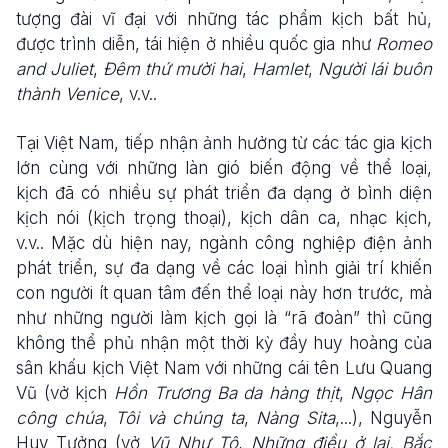
tượng đài vĩ đại với những tác phẩm kịch bất hủ,
được trình diễn, tái hiện ở nhiều quốc gia như
Romeo
and Juliet
,
Đêm thứ mười hai
,
Hamlet
,
Người lái buôn
thành Venice
, v.v..
Tại Việt Nam, tiếp nhận ảnh hưởng từ các tác gia kịch
lớn cùng với những làn gió biến động về thể loại,
kịch đã có nhiều sự phát triển đa dạng ở bình diện
kịch nói (kịch trọng thoại), kịch dân ca, nhạc kịch,
v.v.. Mặc dù hiện nay, ngành công nghiệp điện ảnh
phát triển, sự đa dạng về các loại hình giải trí khiến
con người ít quan tâm đến thể loại này hơn trước, mà
như những người làm kịch gọi là “rã đoàn” thì cũng
không thể phủ nhận một thời kỳ đầy huy hoàng của
sân khấu kịch Việt Nam với những cái tên Lưu Quang
Vũ (vở kịch
Hồn Trương Ba da hàng thịt
,
Ngọc Hân
công chúa
,
Tôi và chúng ta
,
Nàng Sita
,...), Nguyễn
Huy Tưởng (vở
Vũ Như Tô
,
Những điều ở lại, Bắc