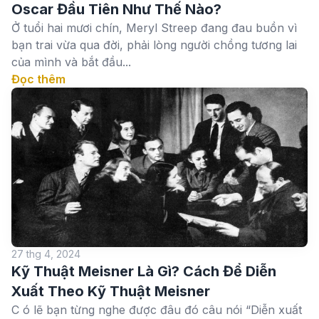
Oscar Đầu Tiên Như Thế Nào?
Ở tuổi hai mươi chín, Meryl Streep đang đau buồn vì
bạn trai vừa qua đời, phải lòng người chồng tương lai
của mình và bắt đầu...
Đọc thêm
27 thg 4, 2024
Kỹ Thuật Meisner Là Gì? Cách Để Diễn
Xuất Theo Kỹ Thuật Meisner
C ó lẽ bạn từng nghe được đâu đó câu nói “Diễn xuất