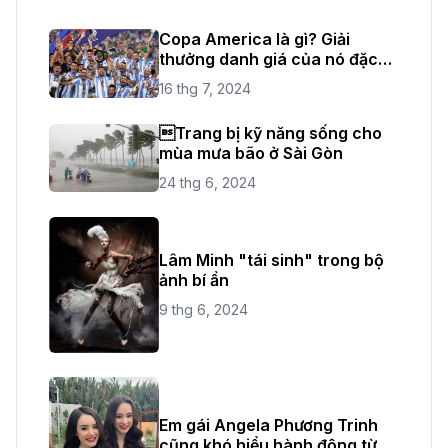
Copa America là gì? Giải
thưởng danh giá của nó đặc
biệt như thế nào?
16 thg 7, 2024
Trang bị kỹ năng sống cho
mùa mưa bão ở Sài Gòn
24 thg 6, 2024
Lâm Minh "tái sinh" trong bộ
ảnh bí ẩn
9 thg 6, 2024
Em gái Angela Phương Trinh
cũng khó hiểu hành động từ