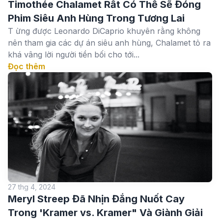
Timothée Chalamet Rất Có Thể Sẽ Đóng
Phim Siêu Anh Hùng Trong Tương Lai
T ừng được Leonardo DiCaprio khuyên rằng không
nên tham gia các dự án siêu anh hùng, Chalamet tỏ ra
khá vâng lời người tiền bối cho tới...
Đọc thêm
27 thg 4, 2024
Meryl Streep Đã Nhịn Đắng Nuốt Cay
Trong 'Kramer vs. Kramer" Và Giành Giải