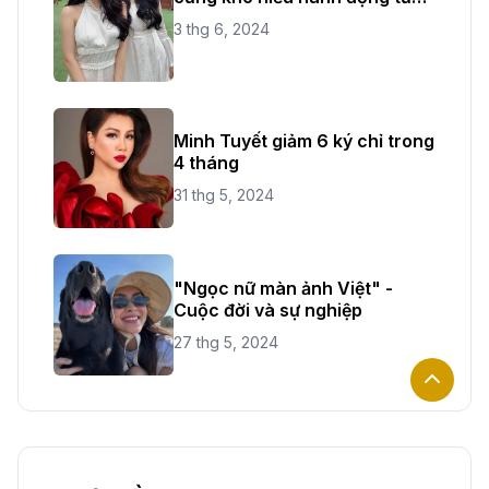
chị ruột
3 thg 6, 2024
Minh Tuyết giảm 6 ký chỉ trong
4 tháng
31 thg 5, 2024
"Ngọc nữ màn ảnh Việt" -
Cuộc đời và sự nghiệp
27 thg 5, 2024