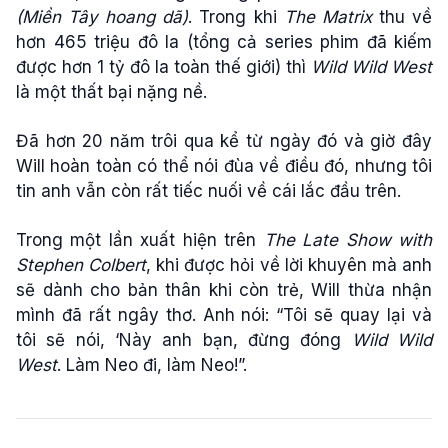
(Miền Tây hoang dã)
. Trong khi
The Matrix
thu về
hơn 465 triệu đô la (tổng cả series phim đã kiếm
được hơn 1 tỷ đô la toàn thế giới) thì
Wild Wild West
là một thất bại nặng nề.
Đã hơn 20 năm trôi qua kể từ ngày đó và giờ đây
Will hoàn toàn có thể nói đùa về điều đó, nhưng tôi
tin anh vẫn còn rất tiếc nuối về cái lắc đầu trên.
Trong một lần xuất hiện trên
The Late Show with
Stephen Colbert
, khi được hỏi về lời khuyên mà anh
sẽ dành cho bản thân khi còn trẻ, Will thừa nhận
mình đã rất ngây thơ. Anh nói: “Tôi sẽ quay lại và
tôi sẽ nói, ‘Này anh bạn, đừng đóng
Wild Wild
West
. Làm Neo đi, làm Neo!”.