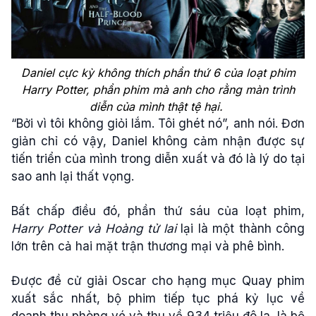
Daniel cực kỳ không thích phần thứ 6 của loạt phim
Harry Potter, phần phim mà anh cho rằng màn trình
diễn của mình thật tệ hại.
“Bởi vì tôi không giỏi lắm. Tôi ghét nó”, anh nói. Đơn
giản chỉ có vậy, Daniel không cảm nhận được sự
tiến triển của mình trong diễn xuất và đó là lý do tại
sao anh lại thất vọng.
Bất chấp điều đó, phần thứ sáu của loạt phim,
Harry Potter và Hoàng tử lai
lại là một thành công
lớn trên cả hai mặt trận thương mại và phê bình.
Được đề cử giải Oscar cho hạng mục Quay phim
xuất sắc nhất, bộ phim tiếp tục phá kỷ lục về
doanh thu phòng vé và thu về 934 triệu đô la, là bộ