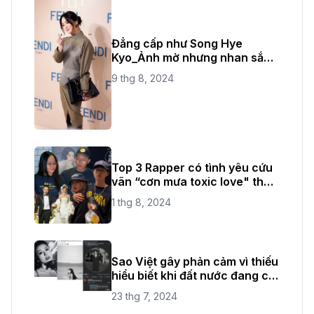
Đẳng cấp như Song Hye
Kyo_Ảnh mờ nhưng nhan sắc
không bao giờ mờ
9 thg 8, 2024
Top 3 Rapper có tình yêu cứu
vãn “cơn mưa toxic love" thời
gian vừa qua
1 thg 8, 2024
Sao Việt gây phản cảm vì thiếu
hiểu biết khi đất nước đang có
quốc tang
23 thg 7, 2024