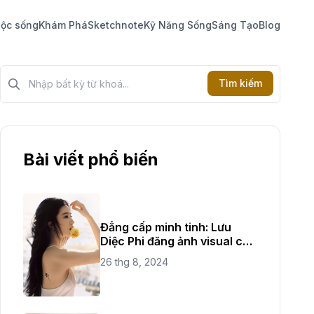
ộc sống
Khám Phá
Sketchnote
Kỹ Năng Sống
Sáng Tạo
Blog
Tìm kiếm?>
Tìm kiếm
Bài viết phổ biến
Đẳng cấp minh tinh: Lưu
Diệc Phi đăng ảnh visual cực
đỉnh
26 thg 8, 2024