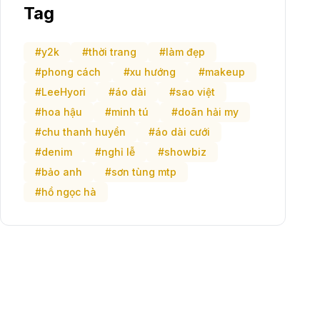
Tag
#y2k
#thời trang
#làm đẹp
#phong cách
#xu hướng
#makeup
#LeeHyori
#áo dài
#sao việt
#hoa hậu
#minh tú
#doãn hải my
#chu thanh huyền
#áo dài cưới
#denim
#nghỉ lễ
#showbiz
#bảo anh
#sơn tùng mtp
#hồ ngọc hà