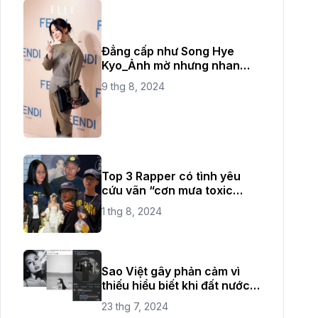
Đẳng cấp như Song Hye
Kyo_Ảnh mờ nhưng nhan
sắc không bao giờ mờ
9 thg 8, 2024
Top 3 Rapper có tình yêu
cứu vãn “cơn mưa toxic
love" thời gian vừa qua
1 thg 8, 2024
Sao Việt gây phản cảm vì
thiếu hiểu biết khi đất nước
đang có quốc tang
23 thg 7, 2024