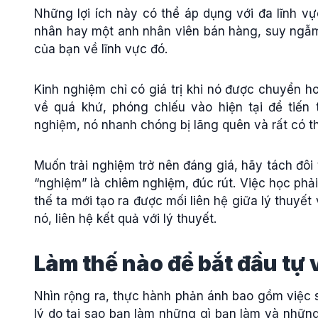
Những lợi ích này có thể áp dụng với đa lĩnh vự
nhân hay một anh nhân viên bán hàng, suy ngẫm
của bạn về lĩnh vực đó.
Kinh nghiệm chỉ có giá trị khi nó được chuyển h
về quá khứ, phóng chiếu vào hiện tại để tiến 
nghiệm, nó nhanh chóng bị lãng quên và rất có t
Muốn trải nghiệm trở nên đáng giá, hãy tách đôi từ
“nghiệm” là chiêm nghiệm, đúc rút. Việc học phả
thế ta mới tạo ra được mối liên hệ giữa lý thuyế
nó, liên hệ kết quả với lý thuyết.
Làm thế nào để bắt đầu tự
Nhìn rộng ra, thực hành phản ánh bao gồm việc 
lý do tại sao bạn làm những gì bạn làm và những