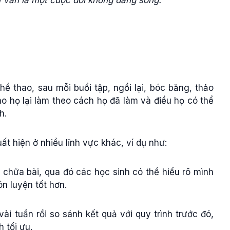
tự vấn là một cuộc đời không đáng sống."
hể thao, sau mỗi buổi tập, ngồi lại, bóc băng, thảo
ao họ lại làm theo cách họ đã làm và điều họ có thể
nh.
ất hiện ở nhiều lĩnh vực khác, ví dụ như:
 chữa bài, qua đó các học sinh có thể hiểu rõ mình
ôn luyện tốt hơn.
i tuần rồi so sánh kết quả với quy trình trước đó,
h tối ưu.