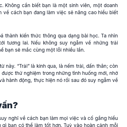
c. Không cần biết bạn là một sinh viên, một doanh
 về cách bạn đang làm việc sẽ nâng cao hiểu biết
oá thành kiến thức thông qua dạng bài học. Ta nhìn
tới tương lai. Nếu không suy ngẫm về những trải
hể bạn sẽ mắc cùng một lỗi nhiều lần.
 này. “Trải” là kinh qua, là nếm trải, dấn thân; còn
i được thử nghiệm trong những tình huống mới, nhờ
t và hành động, thực hiện nó rồi sau đó suy ngẫm về
 vấn?
suy nghĩ về cách bạn làm mọi việc và cố gắng hiểu
 gì bạn có thể làm tốt hơn. Tuỳ vào hoàn cảnh mỗi