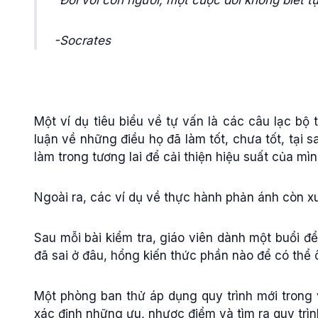
"Đối với con người, một cuộc đời không biết 
-Socrates
Một ví dụ tiêu biểu về tự vấn là các câu lạc bộ t
luận về những điều họ đã làm tốt, chưa tốt, tại s
làm trong tương lai để cải thiện hiệu suất của mì
Ngoài ra, các ví dụ về thực hành phản ánh còn xu
Sau mỗi bài kiểm tra, giáo viên dành một buổi để
đã sai ở đâu, hổng kiến thức phần nào để có thể 
Một phòng ban thử áp dụng quy trình mới trong và
xác định những ưu, nhược điểm và tìm ra quy trìn