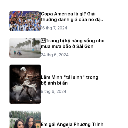
Copa America là gì? Giải
thưởng danh giá của nó đặc
biệt như thế nào?
16 thg 7, 2024
Trang bị kỹ năng sống cho
mùa mưa bão ở Sài Gòn
24 thg 6, 2024
Lâm Minh "tái sinh" trong
bộ ảnh bí ẩn
9 thg 6, 2024
Em gái Angela Phương Trinh