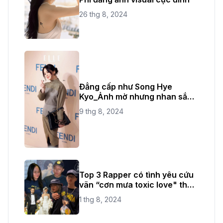
26 thg 8, 2024
Đẳng cấp như Song Hye
Kyo_Ảnh mờ nhưng nhan sắc
không bao giờ mờ
9 thg 8, 2024
Top 3 Rapper có tình yêu cứu
vãn “cơn mưa toxic love" thời
gian vừa qua
1 thg 8, 2024