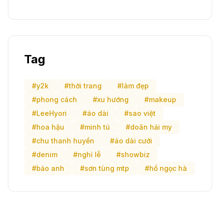
Tag
#y2k
#thời trang
#làm đẹp
#phong cách
#xu hướng
#makeup
#LeeHyori
#áo dài
#sao việt
#hoa hậu
#minh tú
#doãn hải my
#chu thanh huyền
#áo dài cưới
#denim
#nghỉ lễ
#showbiz
#bảo anh
#sơn tùng mtp
#hồ ngọc hà