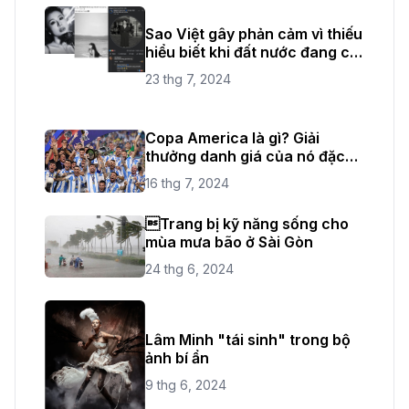
Sao Việt gây phản cảm vì thiếu
hiểu biết khi đất nước đang có
quốc tang
23 thg 7, 2024
Copa America là gì? Giải
thưởng danh giá của nó đặc
biệt như thế nào?
16 thg 7, 2024
Trang bị kỹ năng sống cho
mùa mưa bão ở Sài Gòn
24 thg 6, 2024
Lâm Minh "tái sinh" trong bộ
ảnh bí ẩn
9 thg 6, 2024