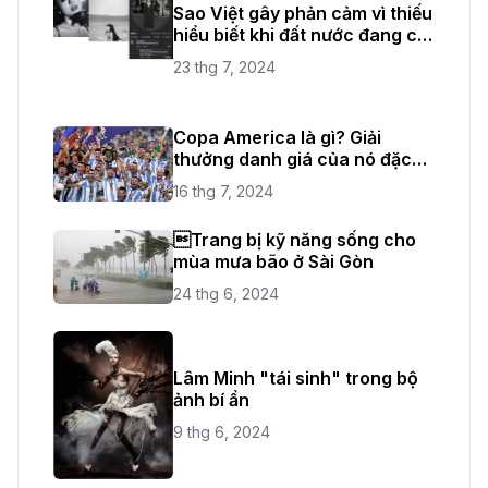
Sao Việt gây phản cảm vì thiếu
hiểu biết khi đất nước đang có
quốc tang
23 thg 7, 2024
Copa America là gì? Giải
thưởng danh giá của nó đặc
biệt như thế nào?
16 thg 7, 2024
Trang bị kỹ năng sống cho
mùa mưa bão ở Sài Gòn
24 thg 6, 2024
Lâm Minh "tái sinh" trong bộ
ảnh bí ẩn
9 thg 6, 2024