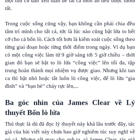
mọi thứ cứ đan xen tuần để tất cả món ăn đều được tươm
tất.
Trong cuộc sống cũng vậy, bạn không cần phải chia đều
tâm trí mình cho tất cả, tức là lúc nào cũng bật lửa to hết
cỡ cho cả bốn lò. Cách tốt hơn là kiểm soát cuộc sống theo
từng giai đoạn hoặc từng thời điểm trong ngày. Ví dụ bạn
có một công việc làm từ 9 giờ sáng tới 5 giờ chiều – thời
gian đó bạn sẽ bật to lò lửa “công việc” lên tối đa, tập
trung hoàn thành mọi nhiệm vụ được giao. Nhưng khi tan
ca thì bật nhỏ hoặc tắt luôn lò công việc, để lò lửa “gia
đình” và “bạn bè” cháy rực lên,...
Ba góc nhìn của James Clear về Lý
thuyết Bốn lò lửa
Thú thực là dù đã đọc lý thuyết này khá lâu trước đây, tác
giả của bài viết này chưa bao giờ nghiêm túc suy nghĩ về
nó cả. Nhưng rất may cho anh ta, vì James Clear, tác giả