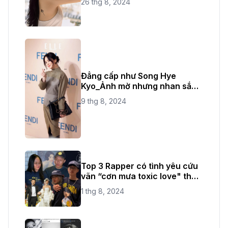
26 thg 8, 2024
Đẳng cấp như Song Hye
Kyo_Ảnh mờ nhưng nhan sắc
không bao giờ mờ
9 thg 8, 2024
Top 3 Rapper có tình yêu cứu
vãn “cơn mưa toxic love" thời
gian vừa qua
1 thg 8, 2024