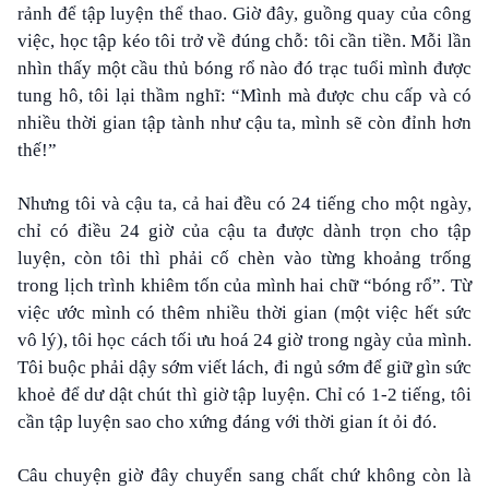
rảnh để tập luyện thể thao. Giờ đây, guồng quay của công
việc, học tập kéo tôi trở về đúng chỗ: tôi cần tiền. Mỗi lần
nhìn thấy một cầu thủ bóng rổ nào đó trạc tuổi mình được
tung hô, tôi lại thầm nghĩ: “Mình mà được chu cấp và có
nhiều thời gian tập tành như cậu ta, mình sẽ còn đỉnh hơn
thế!”
Nhưng tôi và cậu ta, cả hai đều có 24 tiếng cho một ngày,
chỉ có điều 24 giờ của cậu ta được dành trọn cho tập
luyện, còn tôi thì phải cố chèn vào từng khoảng trống
trong lịch trình khiêm tốn của mình hai chữ “bóng rổ”. Từ
việc ước mình có thêm nhiều thời gian (một việc hết sức
vô lý), tôi học cách tối ưu hoá 24 giờ trong ngày của mình.
Tôi buộc phải dậy sớm viết lách, đi ngủ sớm để giữ gìn sức
khoẻ để dư dật chút thì giờ tập luyện. Chỉ có 1-2 tiếng, tôi
cần tập luyện sao cho xứng đáng với thời gian ít ỏi đó.
Câu chuyện giờ đây chuyển sang chất chứ không còn là