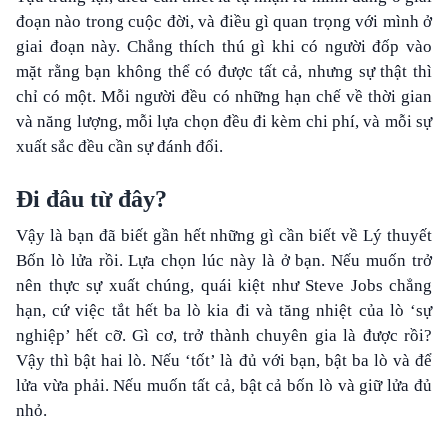
đoạn nào trong cuộc đời, và điều gì quan trọng với mình ở
giai đoạn này. Chẳng thích thú gì khi có người đốp vào
mặt rằng bạn không thể có được tất cả, nhưng sự thật thì
chỉ có một. Mỗi người đều có những hạn chế về thời gian
và năng lượng, mỗi lựa chọn đều đi kèm chi phí, và mỗi sự
xuất sắc đều cần sự đánh đổi.
Đi đâu từ đây?
Vậy là bạn đã biết gần hết những gì cần biết về Lý thuyết
Bốn lò lửa rồi. Lựa chọn lúc này là ở bạn. Nếu muốn trở
nên thực sự xuất chúng, quái kiệt như Steve Jobs chẳng
hạn, cứ việc tắt hết ba lò kia đi và tăng nhiệt của lò ‘sự
nghiệp’ hết cỡ. Gì cơ, trở thành chuyên gia là được rồi?
Vậy thì bật hai lò. Nếu ‘tốt’ là đủ với bạn, bật ba lò và để
lửa vừa phải. Nếu muốn tất cả, bật cả bốn lò và giữ lửa đủ
nhỏ.