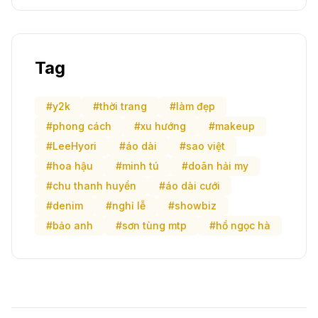
Tag
#y2k
#thời trang
#làm đẹp
#phong cách
#xu hướng
#makeup
#LeeHyori
#áo dài
#sao việt
#hoa hậu
#minh tú
#doãn hải my
#chu thanh huyền
#áo dài cưới
#denim
#nghỉ lễ
#showbiz
#bảo anh
#sơn tùng mtp
#hồ ngọc hà