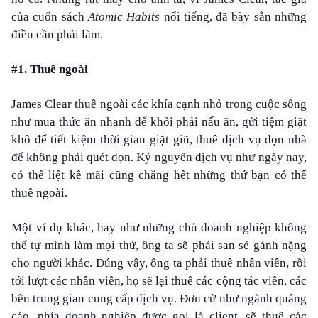
của cuốn sách
Atomic Habits
nổi tiếng, đã bày sẵn những
điều cần phải làm.
#1. Thuê ngoài
James Clear thuê ngoài các khía cạnh nhỏ trong cuộc sống
như mua thức ăn nhanh để khỏi phải nấu ăn, gửi tiệm giặt
khô để tiết kiệm thời gian giặt giũ, thuê dịch vụ dọn nhà
để không phải quét dọn. Kỷ nguyên dịch vụ như ngày nay,
có thể liệt kê mãi cũng chẳng hết những thứ bạn có thể
thuê ngoài.
Một ví dụ khác, hay như những chủ doanh nghiệp không
thể tự mình làm mọi thứ, ông ta sẽ phải san sẻ gánh nặng
cho người khác. Đúng vậy, ông ta phải thuê nhân viên, rồi
tới lượt các nhân viên, họ sẽ lại thuê các cộng tác viên, các
bên trung gian cung cấp dịch vụ. Đơn cử như ngành quảng
cáo, phía doanh nghiệp được gọi là client, sẽ thuê các