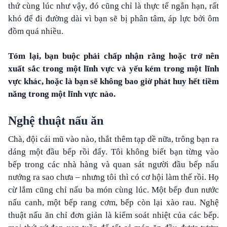
thứ cùng lúc như vậy, đó cũng chỉ là thực tế ngắn hạn, rất
khó để đi đường dài vì bạn sẽ bị phân tâm, áp lực bởi ôm
đồm quá nhiều.
Tóm lại, bạn buộc phải chấp nhận rằng hoặc trở nên
xuất sắc trong một lĩnh vực và yếu kém trong một lĩnh
vực khác, hoặc là bạn sẽ không bao giờ phát huy hết tiềm
năng trong một lĩnh vực nào.
Nghệ thuật nấu ăn
Chà, đội cái mũ vào nào, thắt thêm tạp dề nữa, trông bạn ra
dáng một đầu bếp rồi đấy. Tôi không biết bạn từng vào
bếp trong các nhà hàng và quan sát người đầu bếp nấu
nướng ra sao chưa – nhưng tôi thì có cơ hội làm thế rồi. Họ
cừ lắm cũng chỉ nấu ba món cùng lúc. Một bếp đun nước
nấu canh, một bếp rang cơm, bếp còn lại xào rau. Nghệ
thuật nấu ăn chỉ đơn giản là kiểm soát nhiệt của các bếp.