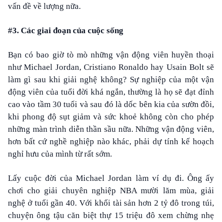
vấn đề về lượng nữa.
#3. Các giai đoạn của cuộc sống
Bạn có bao giờ tò mò những vận động viên huyền thoại
như Michael Jordan, Cristiano Ronaldo hay Usain Bolt sẽ
làm gì sau khi giải nghệ không? Sự nghiệp của một vận
động viên của tuổi đời khá ngắn, thường là họ sẽ đạt đỉnh
cao vào tầm 30 tuổi và sau đó là dốc bên kia của sườn đồi,
khi phong độ sụt giảm và sức khoẻ không còn cho phép
những màn trình diễn thần sầu nữa. Những vận động viên,
hơn bất cứ nghề nghiệp nào khác, phải dự tính kế hoạch
nghỉ hưu của mình từ rất sớm.
Lấy cuộc đời của Michael Jordan làm ví dụ đi. Ông ấy
chơi cho giải chuyên nghiệp NBA mười lăm mùa, giải
nghệ ở tuổi gần 40. Với khối tài sản hơn 2 tỷ đô trong túi,
chuyện ông tậu căn biệt thự 15 triệu đô xem chừng nhẹ