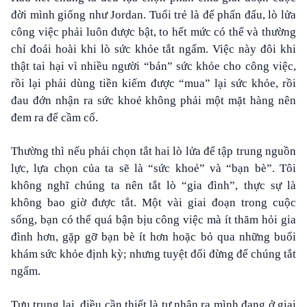
đời mình giống như Jordan. Tuổi trẻ là để phấn đấu, lò lửa
công việc phải luôn được bật, to hết mức có thể và thường
chỉ đoái hoài khi lò sức khỏe tắt ngấm. Việc này đôi khi
thật tai hại vì nhiều người “bán” sức khỏe cho công việc,
rồi lại phải dùng tiền kiếm được “mua” lại sức khỏe, rồi
đau đớn nhận ra sức khoẻ không phải một mặt hàng nên
đem ra để cầm cố.
Thường thì nếu phải chọn tắt hai lò lửa để tập trung nguồn
lực, lựa chọn của ta sẽ là “sức khoẻ” và “bạn bè”. Tôi
không nghĩ chúng ta nên tắt lò “gia đình”, thực sự là
không bao giờ được tắt. Một vài giai đoạn trong cuộc
sống, bạn có thể quá bận bịu công việc mà ít thăm hỏi gia
đình hơn, gặp gỡ bạn bè ít hơn hoặc bỏ qua những buổi
khám sức khỏe định kỳ; nhưng tuyệt đối đừng để chúng tắt
ngấm.
Tựu trung lại, điều cần thiết là tự nhận ra mình đang ở giai