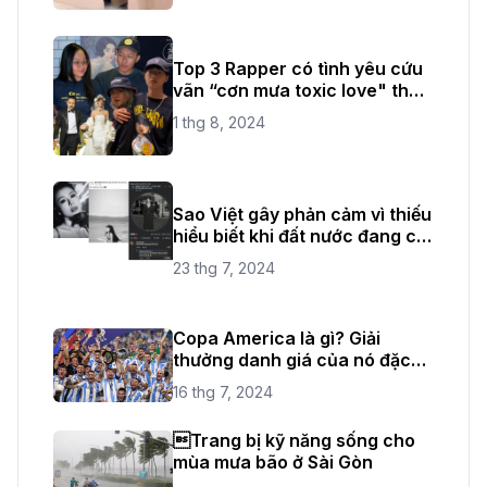
Top 3 Rapper có tình yêu cứu
vãn “cơn mưa toxic love" thời
gian vừa qua
1 thg 8, 2024
Sao Việt gây phản cảm vì thiếu
hiểu biết khi đất nước đang có
quốc tang
23 thg 7, 2024
Copa America là gì? Giải
thưởng danh giá của nó đặc
biệt như thế nào?
16 thg 7, 2024
Trang bị kỹ năng sống cho
mùa mưa bão ở Sài Gòn