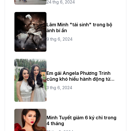
24 thg 6, 2024
Lâm Minh "tái sinh" trong bộ
ảnh bí ẩn
9 thg 6, 2024
Em gái Angela Phương Trinh
cũng khó hiểu hành động từ
chị ruột
3 thg 6, 2024
Minh Tuyết giảm 6 ký chỉ trong
4 tháng