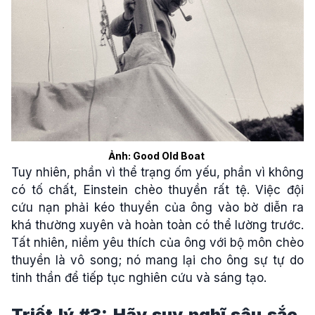
Ảnh: Good Old Boat
Tuy nhiên, phần vì thể trạng ốm yếu, phần vì không
có tố chất, Einstein chèo thuyền rất tệ. Việc đội
cứu nạn phải kéo thuyền của ông vào bờ diễn ra
khá thường xuyên và hoàn toàn có thể lường trước.
Tất nhiên, niềm yêu thích của ông với bộ môn chèo
thuyền là vô song; nó mang lại cho ông sự tự do
tinh thần để tiếp tục nghiên cứu và sáng tạo.
Triết lý #3: Hãy suy nghĩ sâu sắc,