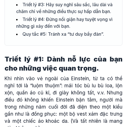
Triết lý #3: Hãy suy nghĩ sâu sắc, lâu dài và
chăm chỉ về những điều thực sự hấp dẫn bạn.
Triết lý #4: Đừng nổi giận hay tuyệt vọng vì
những gì xảy đến với bạn.
Quy tắc #5: Tránh xa “tư duy bầy đàn”.
Triết lý #1: Dành nỗ lực của bạn
cho những việc quan trọng.
Khi nhìn vào vẻ ngoài của Einstein, từ ta có thể
nghĩ tới là “luộm thuộm”: mái tóc bù lu bù loa, lộn
xộn, quần áo cũ kĩ, đi giày không tất, v.v. Nhưng
điều đó không khiến Einstein bận tâm, người mà
trong những năm cuối đời đã diện theo một kiểu
gần như là đồng phục: một bộ vest xám đặc trưng
và một chiếc áo khoác da. (Và tất nhiên là mang