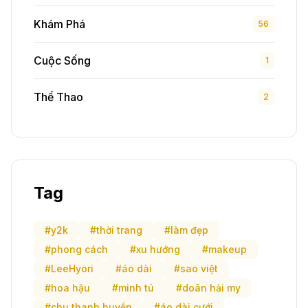
Khám Phá
56
Cuộc Sống
1
Thể Thao
2
Tag
#y2k
#thời trang
#làm đẹp
#phong cách
#xu hướng
#makeup
#LeeHyori
#áo dài
#sao việt
#hoa hậu
#minh tú
#doãn hải my
#chu thanh huyền
#áo dài cưới