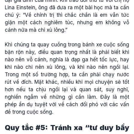
đại gia đình của mình. Khi trao đổi thư từ với chị họ
Lina Einstein, ông đã đưa ra một bài học mà ta cần
chú ý: “Về chính trị thì chắc chắn là em vẫn tức
giận một cách nghiêm túc, nhưng em không vỗ
cánh nữa mà chỉ xù lông.”
Khi chúng ta quay cuồng trong bánh xe cuộc sống
bận rộn này, điều quan trọng nhất là phải biết khi
nào nên vỗ cánh, nghĩa là đạp ga hết tốc lực, hay
khi nào chỉ nên xù lông, và khi nào nên ngồi lại.
Trong một số trường hợp, ta cần phải chạy nước
rút về đích. Mặt khác, nhiều khi mọi chuyện sẽ tốt
hơn nếu ta chịu ngồi lại và quan sát, suy nghĩ,
nghiền ngẫm về những gì cần làm. Đây là một
phép ẩn dụ tuyệt vời về cách đối phó với các vấn
đề trong cuộc sống.
Quy tắc #5: Tránh xa “tư duy bầy