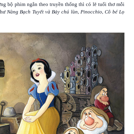
ng bộ phim ngắn theo truyền thống thì có lẽ tuổi thơ mỗi
như
Nàng B
ạch Tuyết và Bảy chú lùn
,
Pinocchio
,
Cô bé Lọ