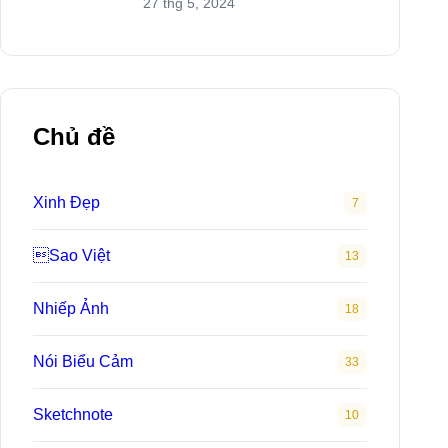
Minh Tuyết giảm 6 ký chỉ
trong 4 tháng
31 thg 5, 2024
"Ngọc nữ màn ảnh Việt" -
Cuộc đời và sự nghiệp
27 thg 5, 2024
Chủ đề
Xinh Đẹp
7