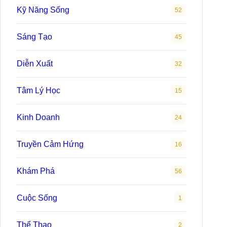
Sao Việt
13
Nhiếp Ảnh
18
Nói Biểu Cảm
33
Sketchnote
10
Kỹ Năng Sống
52
Sáng Tạo
45
Diễn Xuất
32
Tâm Lý Học
15