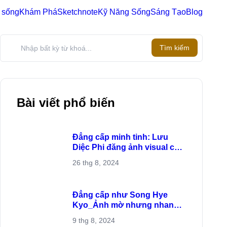
ộc sống
Khám Phá
Sketchnote
Kỹ Năng Sống
Sáng Tạo
Blog
Tìm kiếm?>
Tìm kiếm
Bài viết phổ biến
Đẳng cấp minh tinh: Lưu
Diệc Phi đăng ảnh visual cực
đỉnh
26 thg 8, 2024