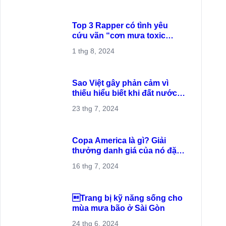
Đẳng cấp như Song Hye
Kyo_Ảnh mờ nhưng nhan
sắc không bao giờ mờ
9 thg 8, 2024
Top 3 Rapper có tình yêu
cứu vãn “cơn mưa toxic
love" thời gian vừa qua
1 thg 8, 2024
Sao Việt gây phản cảm vì
thiếu hiểu biết khi đất nước
đang có quốc tang
23 thg 7, 2024
Copa America là gì? Giải
thưởng danh giá của nó đặc
biệt như thế nào?
16 thg 7, 2024