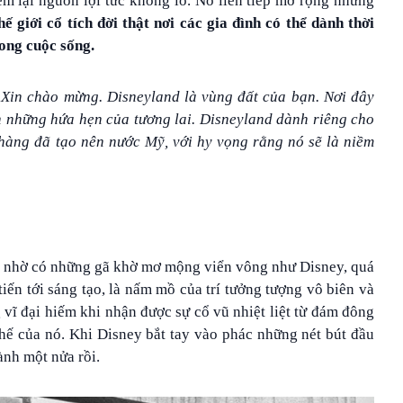
u hút hơn 700 triệu lượt ghé thăm kể từ khi mở cửa, tạo công
m lại nguồn lợi tức khổng lồ. Nó liên tiếp mở rộng nhưng
hế giới cổ tích đời thật nơi các gia đình có thể dành thời
rong cuộc sống.
 Xin chào mừng. Disneyland là vùng đất của bạn. Nơi đây
n những hứa hẹn của tương lai. Disneyland dành riêng cho
hàng đã tạo nên nước Mỹ, với hy vọng rằng nó sẽ là niềm
ơ; nhờ có những gã khờ mơ mộng viển vông như Disney, quá
tiến tới sáng tạo, là nấm mồ của trí tưởng tượng vô biên và
 vĩ đại hiếm khi nhận được sự cổ vũ nhiệt liệt từ đám đông
 thế của nó. Khi Disney bắt tay vào phác những nét bút đầu
ành một nửa rồi.