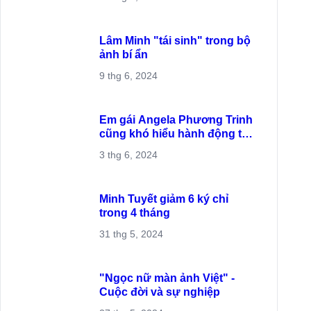
Trang bị kỹ năng sống cho
mùa mưa bão ở Sài Gòn
24 thg 6, 2024
Lâm Minh "tái sinh" trong
bộ ảnh bí ẩn
9 thg 6, 2024
Em gái Angela Phương Trinh
cũng khó hiểu hành động từ
chị ruột
3 thg 6, 2024