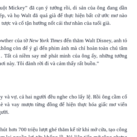
uột Mickey” đã cạn ý tưởng rồi, di sản của ông đang dần
ép, và họ Walt đã quá già để thực hiện bất cứ ước mơ nào
tược và cố tận hưởng nốt cái thư nhàn của tuổi già.
owther của tờ
New York Times
đến thăm Walt Disney, anh tỏ
“không còn để ý gì đến phim ảnh mà chỉ hoàn toàn chú tâm
… Tất cả niềm say mê phát minh của ông ấy, những tưởng
ơi này. Tôi đành rời đi và cảm thấy rất buồn.”
oy và vợ, cả hai người đều nghe cho lấy lệ. Rồi ông cầm cố
hè và vay mượn từng đồng để hiện thực hóa giấc mơ viển
gười.