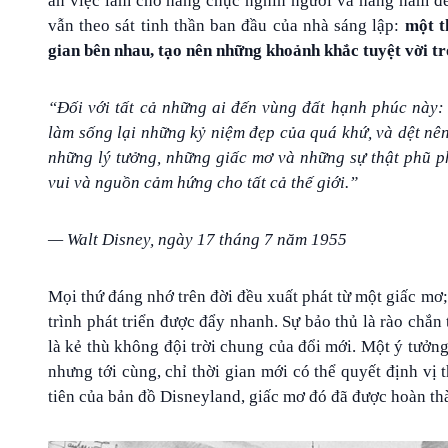
Giờ đây, Disneyland đã trở thành một đế chế giải trí, th
ăn việc làm cho hàng chục nghìn người và hằng năm đe
vẫn theo sát tinh thần ban đầu của nhà sáng lập:
một t
gian bên nhau, tạo nên những khoảnh khắc tuyệt vời t
“Đối với tất cả những ai đến vùng đất hạnh phúc này:
làm sống lại những kỷ niệm đẹp của quá khứ, và dệt nê
những lý tưởng, những giấc mơ và những sự thật phũ p
vui và nguồn cảm hứng cho tất cả thế giới.”
— Walt Disney, ngày 17 tháng 7 năm 1955
Mọi thứ đáng nhớ trên đời đều xuất phát từ một giấc m
trình phát triển được đẩy nhanh. Sự bảo thủ là rào chắn 
là kẻ thù không đội trời chung của đổi mới. Một ý tưởng
nhưng tới cùng, chỉ thời gian mới có thể quyết định vị
tiên của bản đồ Disneyland, giấc mơ đó đã được hoàn th