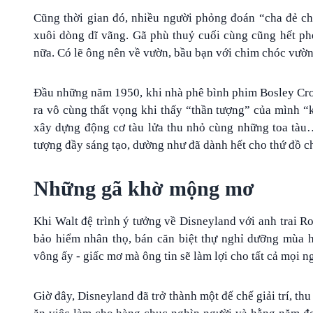
Cũng thời gian đó, nhiều người phỏng đoán “cha đẻ ch
xuôi dòng dĩ vãng. Gã phù thuỷ cuối cùng cũng hết ph
nữa. Có lẽ ông nên về vườn, bầu bạn với chim chóc vườn 
Đầu những năm 1950, khi nhà phê bình phim Bosley Cr
ra vô cùng thất vọng khi thấy “thần tượng” của mình 
xây dựng động cơ tàu lửa thu nhỏ cùng những toa tàu
tượng đầy sáng tạo, dường như đã dành hết cho thứ đồ ch
Những gã khờ mộng mơ
Khi Walt đệ trình ý tưởng về Disneyland với anh trai R
bảo hiểm nhân thọ, bán căn biệt thự nghỉ dưỡng mùa 
vông ấy - giấc mơ mà ông tin sẽ làm lợi cho tất cả mọi n