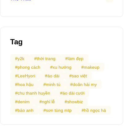
Kinh Doanh
24
Truyền Cảm Hứng
16
Khám Phá
56
Cuộc Sống
1
Thể Thao
2
Tag
#y2k
#thời trang
#làm đẹp
#phong cách
#xu hướng
#makeup