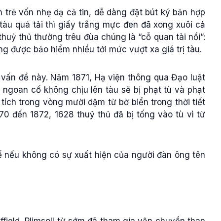
n trẻ vốn nhẹ dạ cả tin, dễ dàng đặt bút ký bản hợp
àu quá tải thì giấy trắng mực đen đã xong xuôi cả
thuỷ thủ thường trêu đùa chúng là “cỗ quan tài nổi”:
g được bảo hiểm nhiều tới mức vượt xa giá trị tàu.
 vấn đề này. Năm 1871, Hạ viện thông qua Đạo luật
ngoan cố không chịu lên tàu sẽ bị phạt tù và phạt
tích trong vòng mười dặm từ bờ biển trong thời tiết
 đến 1872, 1628 thuỷ thủ đã bị tống vào tù vì từ
ế nếu không có sự xuất hiện của người đàn ông tên
field, Plimsoll từ sớm đã tham gia vận chuyển than