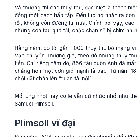
Và thường thì các thuỷ thủ, đặc biệt là thanh niê
đồng một cách hấp tấp. Đến lúc họ nhận ra con t
rồi, không còn đường lui nữa. Chính bởi vậy, các 
những con tàu quá tải, chắc chắn sẽ bị chìm nhưn
Hằng năm, có tới gần 1.000 thuỷ thủ bỏ mạng vì
Vận chuyển Thương gia, theo đó những thuỷ thủ 
tiền. Chỉ riêng năm đó, 856 tàu buôn Anh đã mất 
chẳng hơn một cơn gió mạnh là bao. Từ năm 1870
chối đặt chân lên “quan tài nổi”.
Mối ung nhọt này có lẽ vẫn cứ nhức nhối như th
Samuel Plimsoll.
Plimsoll vĩ đại
Sinh năm 1824 tại Bristol và sớm chuyển đến Shef