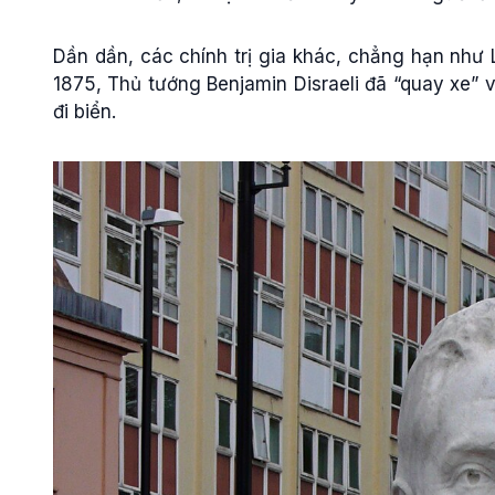
Dần dần, các chính trị gia khác, chẳng hạn như 
1875, Thủ tướng Benjamin Disraeli đã “quay xe” 
đi biển.