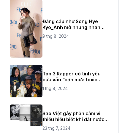
Đẳng cấp như Song Hye
Kyo_Ảnh mờ nhưng nhan
sắc không bao giờ mờ
9 thg 8, 2024
Top 3 Rapper có tình yêu
cứu vãn “cơn mưa toxic
love" thời gian vừa qua
1 thg 8, 2024
Sao Việt gây phản cảm vì
thiếu hiểu biết khi đất nước
đang có quốc tang
23 thg 7, 2024