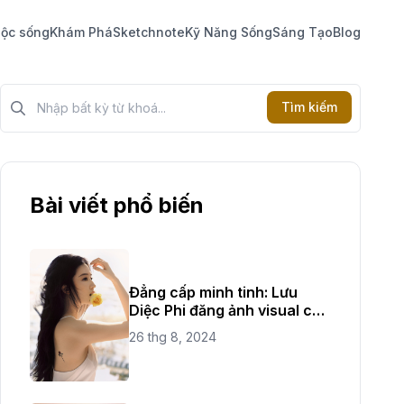
ộc sống
Khám Phá
Sketchnote
Kỹ Năng Sống
Sáng Tạo
Blog
Tìm kiếm?>
Tìm kiếm
Bài viết phổ biến
Đẳng cấp minh tinh: Lưu
Diệc Phi đăng ảnh visual cực
đỉnh
26 thg 8, 2024