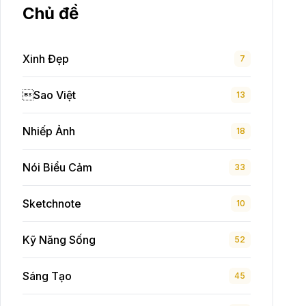
Chủ đề
Xinh Đẹp
7
Sao Việt
13
Nhiếp Ảnh
18
Nói Biểu Cảm
33
Sketchnote
10
Kỹ Năng Sống
52
Sáng Tạo
45