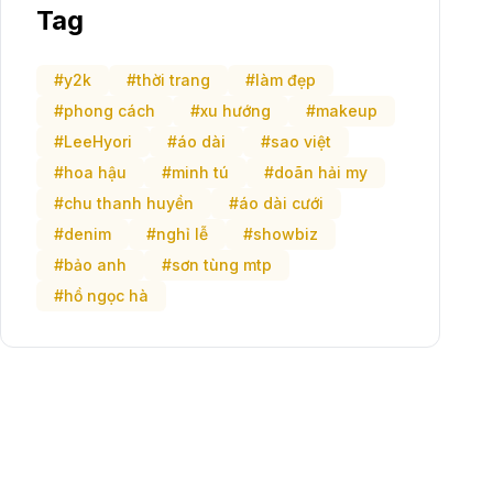
Tag
#y2k
#thời trang
#làm đẹp
#phong cách
#xu hướng
#makeup
#LeeHyori
#áo dài
#sao việt
#hoa hậu
#minh tú
#doãn hải my
#chu thanh huyền
#áo dài cưới
#denim
#nghỉ lễ
#showbiz
#bảo anh
#sơn tùng mtp
#hồ ngọc hà