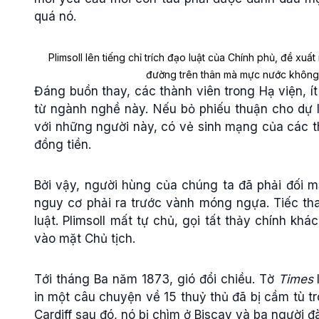
quá nó.
Plimsoll
lên tiếng chỉ trích đạo luật của Chính phủ, đề xu
đường trên thân mà mực nước không
Đáng buồn thay, các thành viên trong Hạ viện, ít
từ ngành nghề này. Nếu bỏ phiếu thuận cho dự l
với những người này, có vẻ sinh mạng của các t
đồng tiền.
Bởi vậy, người hùng của chúng ta đã phải đối m
nguy cơ phải ra trước vành móng ngựa. Tiếc tha
luật. Plimsoll mất tự chủ, gọi tất thảy chính kh
vào mặt Chủ tịch.
Tới tháng Ba năm 1873, gió đổi chiều. Tờ
Times
in một câu chuyện về 15 thuỷ thủ đã bị cầm tù tro
Cardiff sau đó, nó bị chìm ở Biscay và ba người đ