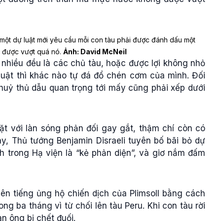
ất một dự luật mới yêu cầu mỗi con tàu phải được đánh dấu một
 được vượt quá nó.
Ảnh: David McNeil
 nhiều đều là các chủ tàu, hoặc được lợi không nhỏ
uật thì khác nào tự đá đổ chén cơm của mình. Đối
huỷ thủ dẫu quan trọng tới mấy cũng phải xếp dưới
ặt với làn sóng phản đối gay gắt, thậm chí còn có
y, Thủ tướng Benjamin Disraeli tuyên bố bãi bỏ dự
ách trong Hạ viện là “kẻ phản diện”, và giơ nắm đấm
lên tiếng ủng hộ chiến dịch của Plimsoll bằng cách
ng ba tháng vì từ chối lên tàu Peru. Khi con tàu rời
àn ông bị chết đuối.