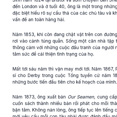
đến London và ở tuổi 40, ông là một trong những
đặc biệt hiểu rõ sự cẩu thả của các chủ tàu và k
vấn đề an toàn hàng hải.
Năm 1853, khi còn đang chật vật trên con đường t
rơi vào cảnh túng quẫn. Sống một căn nhà tập 
thông cảm với những cuộc đấu tranh của người ng
tâm sức để cải thiện tình trạng của họ.
Mất tới sáu năm thì vận may mới tới. Năm 1867, 
sĩ cho Derby trong cuộc Tổng tuyển cử năm 18
những bước tiến đầu tiên cho kế hoạch của mình
Năm 1873, ông xuất bản
Our Seamen
, cung cấp
cuốn sách thành nhiều bản rồi phát cho mỗi th
bận tâm. Không nản lòng, ông tiếp tục lên tiếng c
mới yêu cầu mỗi con tàu phải được đánh dấu m