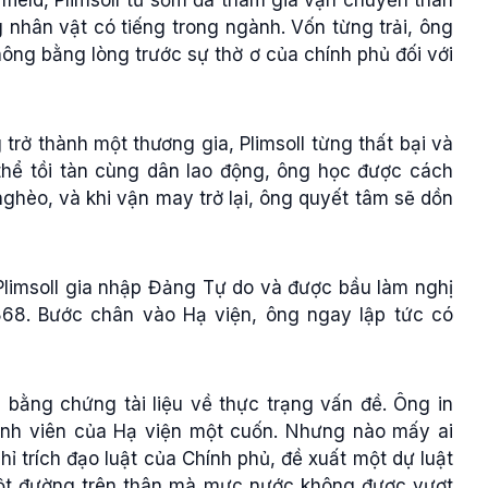
 nhân vật có tiếng trong ngành. Vốn từng trải, ông
hông bằng lòng trước sự thờ ơ của chính phủ đối với
rở thành một thương gia, Plimsoll từng thất bại và
thể tồi tàn cùng dân lao động, ông học được cách
hèo, và khi vận may trở lại, ông quyết tâm sẽ dồn
Plimsoll gia nhập Đảng Tự do và được bầu làm nghị
68. Bước chân vào Hạ viện, ông ngay lập tức có
.
 bằng chứng tài liệu về thực trạng vấn đề. Ông in
ành viên của Hạ viện một cuốn. Nhưng nào mấy ai
hỉ trích đạo luật của Chính phủ, đề xuất một dự luật
ột đường trên thân mà mực nước không được vượt