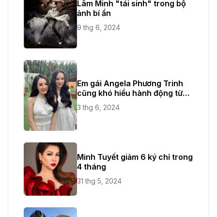
Lâm Minh "tái sinh" trong bộ
ảnh bí ẩn
9 thg 6, 2024
Em gái Angela Phương Trinh
cũng khó hiểu hành động từ
chị ruột
3 thg 6, 2024
Minh Tuyết giảm 6 ký chỉ trong
4 tháng
31 thg 5, 2024