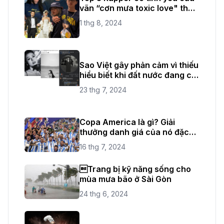
vãn “cơn mưa toxic love" thời
gian vừa qua
1 thg 8, 2024
Sao Việt gây phản cảm vì thiếu
hiểu biết khi đất nước đang có
quốc tang
23 thg 7, 2024
Copa America là gì? Giải
thưởng danh giá của nó đặc
biệt như thế nào?
16 thg 7, 2024
Trang bị kỹ năng sống cho
mùa mưa bão ở Sài Gòn
24 thg 6, 2024