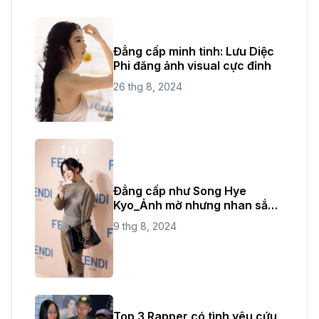
Đẳng cấp minh tinh: Lưu Diệc
Phi đăng ảnh visual cực đỉnh
26 thg 8, 2024
Đẳng cấp như Song Hye
Kyo_Ảnh mờ nhưng nhan sắc
không bao giờ mờ
9 thg 8, 2024
Top 3 Rapper có tình yêu cứu