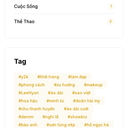
Cuộc Sống
1
Thể Thao
2
Tag
#y2k
#thời trang
#làm đẹp
#phong cách
#xu hướng
#makeup
#LeeHyori
#áo dài
#sao việt
#hoa hậu
#minh tú
#doãn hải my
#chu thanh huyền
#áo dài cưới
#denim
#nghỉ lễ
#showbiz
#bảo anh
#sơn tùng mtp
#hồ ngọc hà