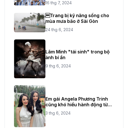
16 thg 7, 2024
Trang bị kỹ năng sống cho
mùa mưa bão ở Sài Gòn
24 thg 6, 2024
Lâm Minh "tái sinh" trong bộ
ảnh bí ẩn
9 thg 6, 2024
Em gái Angela Phương Trinh
cũng khó hiểu hành động từ
chị ruột
3 thg 6, 2024