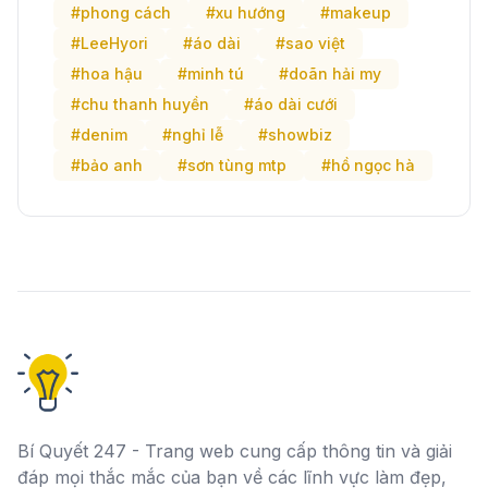
#phong cách
#xu hướng
#makeup
#LeeHyori
#áo dài
#sao việt
#hoa hậu
#minh tú
#doãn hải my
#chu thanh huyền
#áo dài cưới
#denim
#nghỉ lễ
#showbiz
#bảo anh
#sơn tùng mtp
#hồ ngọc hà
Bí Quyết 247 - Trang web cung cấp thông tin và giải
đáp mọi thắc mắc của bạn về các lĩnh vực làm đẹp,