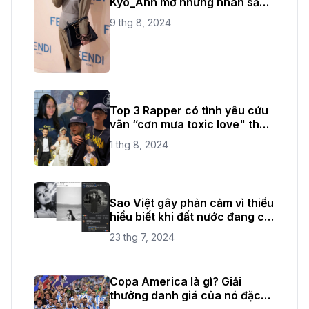
Kyo_Ảnh mờ nhưng nhan sắc
không bao giờ mờ
9 thg 8, 2024
Top 3 Rapper có tình yêu cứu
vãn “cơn mưa toxic love" thời
gian vừa qua
1 thg 8, 2024
Sao Việt gây phản cảm vì thiếu
hiểu biết khi đất nước đang có
quốc tang
23 thg 7, 2024
Copa America là gì? Giải
thưởng danh giá của nó đặc
biệt như thế nào?