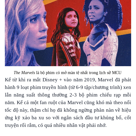
The Marvels
là bộ phim có mở màn tệ nhất trong lịch sử MCU
Kể từ khi ra mắt Disney + vào năm 2019, Marvel đã phát
hành 9 loạt phim truyền hình (từ 6-9 tập/chương trình) xen
lẫn năng suất thông thường 2-3 bộ phim chiếu rạp mỗi
năm. Kể cả một fan ruột của Marvel cũng khó mà theo nổi
tốc độ này, thậm chí họ đã không ngừng phàn nàn về hiệu
ứng kỹ xảo ba xu so với ngân sách đầu tư khủng bố, cốt
truyện rối rắm, có quá nhiều nhân vật phải nhớ.