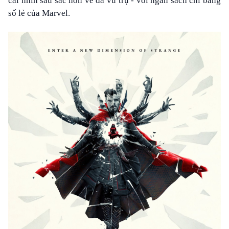
cái nhìn sâu sắc hơn về đa vũ trụ - với ngân sách chỉ bằng
số lẻ của Marvel.