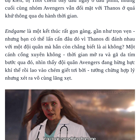
dự kiến, bị Thor chém bay đầu ngay ở đầu phim, nhưng
cuối cùng nhóm Avengers vẫn đối mặt với Thanos ở quá
khứ thông qua du hành thời gian.
Endgame
là một kết thúc rất gọn gàng, gần như trọn vẹn -
nhưng bạn có thể lấn cấn đâu đó vì Thanos đi đánh nhau
với một đội quân mà hắn còn chẳng biết là ai không? Một
cánh cổng xuyên không - thời gian mở ra và gã da tím
bước qua đó, nhìn thấy đội quân Avengers đang hừng hực
khí thế rồi lao vào chém giết tơi bời - tưởng chừng hợp lý
nhưng xét ra vô cùng lãng xẹt.