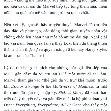
MCU - không thể theo kịp. Tuy nhiên, trong lúc người hâm
mộ kêu ca oai oái thì Marvel tiếp tục tung thêm nữa, thêm
nữa – họ quá mải mê vào lượng rồi bỏ quên chất.
Nếu xét kỹ, bạn sẽ thấy truyền thuyết Marvel đã trở nên
dày đặc và phức tạp, các dòng thời gian, tuyến nhân vật
chồng chéo lên nhau như một bộ anime dài tập. Nghỉ giải
lao vài năm, bạn quay lại và thấy Loki hiện đã thăng thiên
thành Thần thực sự và quyền năng vô kể; hay Harry Styles
là anh trai của Thanos?
Lý do thứ hai giải thích cho những thất bại liên tiếp của
MCU gần đây: đa vũ trụ MCU là một nước đi sai lầm.
Marvel tham gia vào “thế giới đa vũ trụ” khá muộn; trước
khi
Doctor Strange in the Multiverse of Madness
ra mắt
thì trước đó gần một thập kỷ,
Rick và Morty
đã khai thác
triệt để lý thuyết này; và gần đây nhất là bộ phim đoạt giải
Oscar
Everything, Everywhere, All At Once
cho thấy một