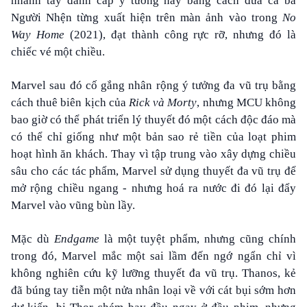
nhanh tay đánh cắp ý tưởng này bằng cách đưa cả ba
Người Nhện từng xuất hiện trên màn ảnh vào trong
No
Way Home
(2021)
, đạt thành công rực rỡ, nhưng đó là
chiếc vé một chiều.
Marvel sau đó cố gắng nhân rộng ý tưởng đa vũ trụ bằng
cách thuê biên kịch của
Rick và Morty
, nhưng MCU không
bao giờ có thể phát triển lý thuyết đó một cách độc đáo mà
có thể chỉ giống như một bản sao rẻ tiền của loạt phim
hoạt hình ăn khách. Thay vì tập trung vào xây dựng chiều
sâu cho các tác phẩm, Marvel sử dụng thuyết đa vũ trụ để
mở rộng chiều ngang - nhưng hoá ra nước đi đó lại đẩy
Marvel vào vũng bùn lầy.
Mặc dù
Endgame
là một tuyệt phẩm, nhưng cũng chính
trong đó, Marvel mắc một sai lầm đến ngớ ngẩn chỉ vì
không nghiên cứu kỹ lưỡng thuyết đa vũ trụ. Thanos, kẻ
đã búng tay tiễn một nửa nhân loại về với cát bụi sớm hơn