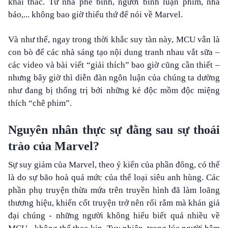
khai thác. Từ nhà phê bình, người bình luận phim, nhà
báo,... không bao giờ thiếu thứ để nói về Marvel.
Và như thế, ngay trong thời khắc suy tàn này, MCU vẫn là
con bò để các nhà sáng tạo nội dung tranh nhau vắt sữa –
các video và bài viết “giải thích” bao giờ cũng cần thiết –
nhưng bây giờ thì diễn đàn ngôn luận của chúng ta dường
như đang bị thống trị bởi những kẻ độc mồm độc miệng
thích “chê phim”.
Nguyên nhân thực sự đằng sau sự thoái
trào của Marvel?
Sự suy giảm của Marvel, theo ý kiến của phần đông, có thể
là do sự bão hoà quá mức của thể loại siêu anh hùng. Các
phần phụ truyện thừa mứa trên truyền hình đã làm loãng
thương hiệu, khiến cốt truyện trở nên rối rắm mà khán giả
đại chúng - những người không hiểu biết quá nhiều về