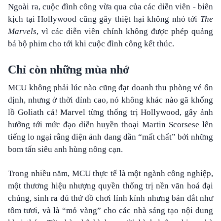
Ngoài ra, cuộc đình công vừa qua của các diễn viên - biên
kịch tại Hollywood cũng gây thiệt hại không nhỏ tới
The
Marvels
, vì các diễn viên chính không được phép quảng
bá bộ phim cho tới khi cuộc đình công kết thúc.
Chỉ còn những mùa nhớ
MCU không phải lúc nào cũng đạt doanh thu phòng vé ổn
định, nhưng ở thời đỉnh cao, nó không khác nào gã khổng
lồ Goliath cả! Marvel từng thống trị Hollywood, gây ảnh
hưởng tới mức đạo diễn huyền thoại Martin Scorsese lên
tiếng lo ngại rằng điện ảnh đang dần “mất chất” bởi những
bom tấn siêu anh hùng nông cạn.
Trong nhiều năm, MCU thực tế là một ngành công nghiệp,
một thương hiệu nhượng quyền thống trị nền văn hoá đại
chúng, sinh ra đủ thứ đồ chơi lỉnh kỉnh nhưng bán đắt như
tôm tươi, và là “mỏ vàng” cho các nhà sáng tạo nội dung