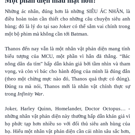
Một phản diện máu mặt hơn?
Những ác nhân, đúng hơn là những SIÊU ÁC NHÂN, là
điều hoàn toàn cần thiết cho những câu chuyện siêu anh
hùng; đó là lý do tại sao Joker có thể sắm vai chính trong
một bộ phim mà không cần tới Batman.
Thanos đến nay vẫn là một nhân vật phản diện mang tính
biểu tượng của MCU, một phần vì hắn đã thắng. “Bác
nông dân da tím” hấp dẫn khán giả bởi tầm nhìn và tham
vọng, và còn vì bác cho hành động của mình là đúng đắn
(theo một chừng mực nào đó, Thanos quả thực có đúng).
Đúng ra mà nói, Thanos mới là nhân vật chính thực sự
trong
Infinity War
.
Joker, Harley Quinn, Homelander, Doctor Octopus… -
những nhân vật phản diện này thường hấp dẫn khán giả vì
họ phức tạp hơn nhiều so với đối thủ siêu anh hùng của
họ. Hiểu một nhân vật phản diện cần cái nhìn sâu sắc hơn,