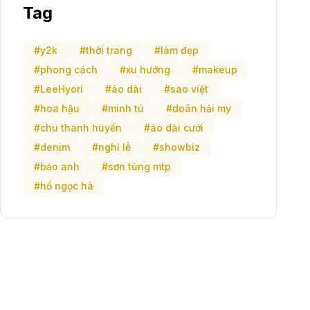
Tag
#y2k
#thời trang
#làm đẹp
#phong cách
#xu hướng
#makeup
#LeeHyori
#áo dài
#sao việt
#hoa hậu
#minh tú
#doãn hải my
#chu thanh huyền
#áo dài cưới
#denim
#nghỉ lễ
#showbiz
#bảo anh
#sơn tùng mtp
#hồ ngọc hà