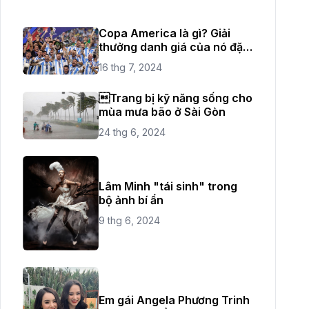
Copa America là gì? Giải
thưởng danh giá của nó đặc
biệt như thế nào?
16 thg 7, 2024
Trang bị kỹ năng sống cho
mùa mưa bão ở Sài Gòn
24 thg 6, 2024
Lâm Minh "tái sinh" trong
bộ ảnh bí ẩn
9 thg 6, 2024
Em gái Angela Phương Trinh