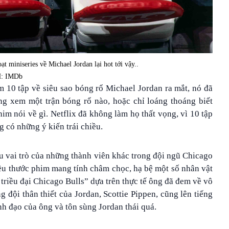
ạt miniseries về Michael Jordan lại hot tới vậy..
: IMDb
m 10 tập về siêu sao bóng rổ Michael Jordan ra mắt, nó đã
ng xem một trận bóng rổ nào, hoặc chỉ loáng thoáng biết
im nói về gì. Netflix đã không làm họ thất vọng, vì 10 tập
g có những ý kiến trái chiều.
u vai trò của những thành viên khác trong đội ngũ Chicago
iều thước phim mang tính châm chọc, hạ bệ một số nhân vật
triều đại Chicago Bulls” dựa trên thực tế ông đã đem về vô
g đội thân thiết của Jordan, Scottie Pippen, cũng lên tiếng
ãnh đạo của ông và tôn sùng Jordan thái quá.