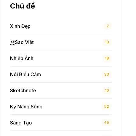
Chủ đề
Xinh Đẹp
7
Sao Việt
13
Nhiếp Ảnh
18
Nói Biểu Cảm
33
Sketchnote
10
Kỹ Năng Sống
52
Sáng Tạo
45