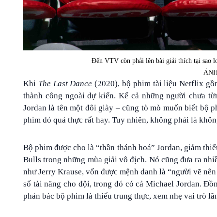
Đến VTV còn phải lên bài giải thích tại sao lo
ẢNH
Khi
The Last Dance
(2020), bộ phim tài liệu Netflix gồ
thành công ngoài dự kiến. Kể cả những người chưa từ
Jordan là tên một đôi giày – cũng tò mò muốn biết bộ ph
phim đó quả thực rất hay. Tuy nhiên, không phải là khôn
Bộ phim được cho là “thần thánh hoá” Jordan, giảm thiể
Bulls trong những mùa giải vô địch. Nó cũng đưa ra nh
như Jerry Krause, vốn được mệnh danh là “người vẽ nên 
số tài năng cho đội, trong đó có cả Michael Jordan. Đồn
phản bác bộ phim là thiếu trung thực, xem nhẹ vai trò l