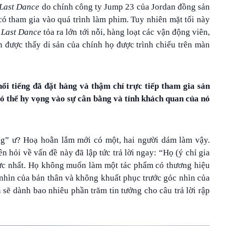
Last Dance
do chính công ty Jump 23 của Jordan đồng sản
 có tham gia vào quá trình làm phim. Tuy nhiên mặt tối này
 Last Dance
tỏa ra lớn tới nỗi, hàng loạt các vận động viên,
 được thấy di sản của chính họ được trình chiếu trên màn
ổi tiếng đã đặt hàng và thậm chí trực tiếp tham gia sản
 có thể hy vọng vào sự cân bằng và tính khách quan của nó
ng” ư? Hoạ hoằn lắm mới có một, hai người dám làm vậy.
n hỏi về vấn đề này đã lập tức trả lời ngay: “Họ (ý chỉ gia
ực nhất. Họ không muốn làm một tác phẩm có thương hiệu
 nhìn của bản thân và không khuất phục trước góc nhìn của
 sẽ dành bao nhiêu phần trăm tin tưởng cho câu trả lời rập