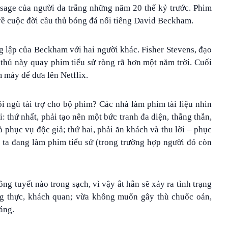
Osage của người da trắng những năm 20 thế kỷ trước. Phim
 về cuộc đời cầu thủ bóng đá nổi tiếng David Beckham.
g lập của Beckham với hai người khác. Fisher Stevens, đạo
 thủ này quay phim tiểu sử ròng rã hơn một năm trời. Cuối
 máy để đưa lên Netflix.
i ngũ tài trợ cho bộ phim? Các nhà làm phim tài liệu nhìn
: thứ nhất, phải tạo nên một bức tranh đa diện, thẳng thắn,
à phục vụ độc giả; thứ hai, phải ăn khách và thu lời – phục
 ta đang làm phim tiểu sử (trong trường hợp người đó còn
ng tuyết nào trong sạch, vì vậy ắt hẳn sẽ xảy ra tình trạng
ng thực, khách quan; vừa không muốn gây thù chuốc oán,
báng.