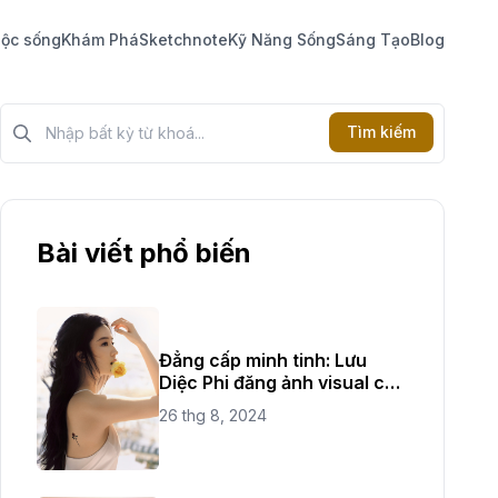
ộc sống
Khám Phá
Sketchnote
Kỹ Năng Sống
Sáng Tạo
Blog
Tìm kiếm?>
Tìm kiếm
Bài viết phổ biến
Đẳng cấp minh tinh: Lưu
Diệc Phi đăng ảnh visual cực
đỉnh
26 thg 8, 2024