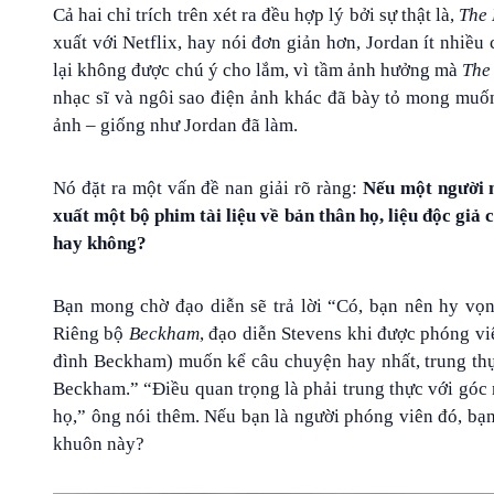
Cả hai chỉ trích trên xét ra đều hợp lý bởi sự thật là,
The 
xuất với Netflix, hay nói đơn giản hơn, Jordan ít nhiều
lại không được chú ý cho lắm, vì tầm ảnh hưởng mà
The
nhạc sĩ và ngôi sao điện ảnh khác đã bày tỏ mong muốn
ảnh – giống như Jordan đã làm.
Nó đặt ra một vấn đề nan giải rõ ràng:
Nếu một người n
xuất một bộ phim tài liệu về bản thân họ, liệu độc giả
hay không?
Bạn mong chờ đạo diễn sẽ trả lời “Có, bạn nên hy vọ
Riêng bộ
Beckham
, đạo diễn Stevens khi được phóng viê
đình Beckham) muốn kể câu chuyện hay nhất, trung th
Beckham.” “Điều quan trọng là phải trung thực với góc
họ,” ông nói thêm. Nếu bạn là người phóng viên đó, bạn
khuôn này?