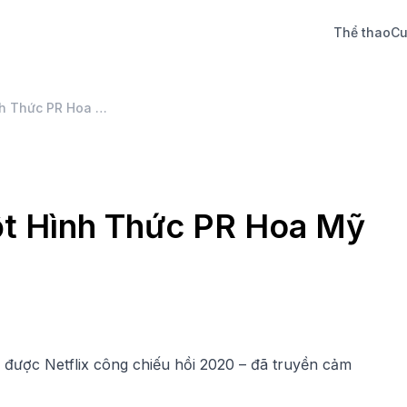
Thể thao
Cu
Phim Tiểu Sử Chỉ Là Một Hình Thức PR Hoa Mỹ Của Người Nổi Tiếng?
ột Hình Thức PR Hoa Mỹ
n được Netflix công chiếu hồi 2020 – đã truyền cảm