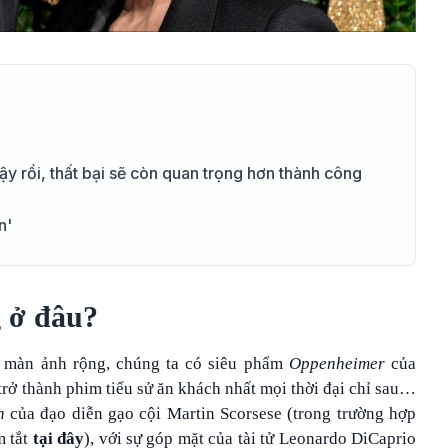
ậy rồi, thất bại sẽ còn quan trọng hơn thành công
n'
g ở đâu?
n màn ảnh rộng, chúng ta có siêu phẩm
Oppenheimer
của
trở thành phim tiểu sử ăn khách nhất mọi thời đại chỉ sau…
n
của đạo diễn gạo cội Martin Scorsese (trong trường hợp
m tắt
tại đây
), với sự góp mặt của tài tử Leonardo DiCaprio