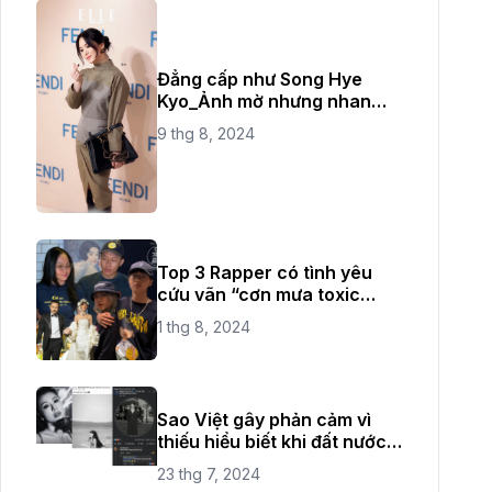
Đẳng cấp như Song Hye
Kyo_Ảnh mờ nhưng nhan
sắc không bao giờ mờ
9 thg 8, 2024
Top 3 Rapper có tình yêu
cứu vãn “cơn mưa toxic
love" thời gian vừa qua
1 thg 8, 2024
Sao Việt gây phản cảm vì
thiếu hiểu biết khi đất nước
đang có quốc tang
23 thg 7, 2024