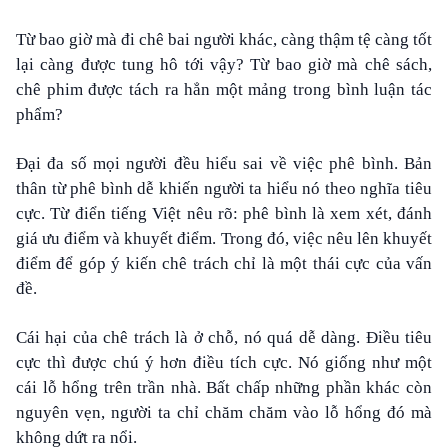
Từ bao giờ mà đi chê bai người khác, càng thậm tệ càng tốt
lại càng được tung hô tới vậy? Từ bao giờ mà chê sách,
chê phim được tách ra hẳn một mảng trong bình luận tác
phẩm?
Đại đa số mọi người đều hiểu sai về việc phê bình. Bản
thân từ phê bình dễ khiến người ta hiểu nó theo nghĩa tiêu
cực. Từ điển tiếng Việt nêu rõ: phê bình là xem xét, đánh
giá ưu điểm và khuyết điểm. Trong đó, việc nêu lên khuyết
điểm để góp ý kiến chê trách chỉ là một thái cực của vấn
đề.
Cái hại của chê trách là ở chỗ, nó quá dễ dàng. Điều tiêu
cực thì được chú ý hơn điều tích cực. Nó giống như một
cái lỗ hổng trên trần nhà. Bất chấp những phần khác còn
nguyên vẹn, người ta chỉ chăm chăm vào lỗ hổng đó mà
không dứt ra nổi.