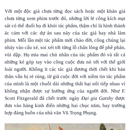
Với một độc giả chưa từng đọc sách hoặc một khán giả
chưa từng xem phim trước đó, những lời lẽ công kích mạt
sát có thể đuổi họ đi khỏi tác phẩm, thậm chí là hình thành
ác cảm với các dự án sau này của tác giả hay nhà làm
phim. Mỗi lần một tác phẩm mới chào đời, công chúng lại
nhảy vào cấu xé, soi xét tới từng lỗ chân lông để phê phán,
vùi dập. Họ mỉa mai chủ nhân của tác phẩm đó và tất cả
những kẻ góp tay vào công cuộc đưa nó tới với thế giới
loài người. Không ít các tác giả đương thời chết khi bản
thân vẫn bị rẻ rúng, từ giã cuộc đời với niềm tin tác phẩm
của mình là một chuỗi dài những thất bại nối tiếp nhau vì
không nhận được sự hưởng ứng của người đời. Như F.
Scott Fitzgerald đã chết trước ngày
Đại gia Gatsby
được
đưa vào hàng kinh điển những hai chục năm, hay trường
hợp đáng buồn của nhà văn Vũ Trọng Phụng.