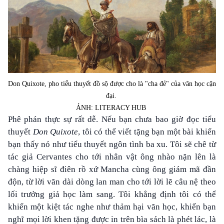
Don Quixote, pho tiểu thuyết đồ sộ được cho là "cha đẻ" của văn học cận
đại.
ẢNH: LITERACY HUB
Phê phán thực sự rất dễ. Nếu bạn chưa bao giờ đọc tiểu
thuyết
Don Quixote
, tôi có thể viết tặng bạn một bài khiến
bạn thấy nó như tiểu thuyết ngôn tình ba xu. Tôi sẽ chê từ
tác giả Cervantes cho tới nhân vật ông nhào nặn lên là
chàng hiệp sĩ điên rồ xứ Mancha cùng ông giám mã đần
độn, từ lời văn dài dòng lan man cho tới lời lẽ câu nệ theo
lối trưởng giả học làm sang. Tôi khẳng định tôi có thể
khiến một kiệt tác nghe như thảm hại văn học, khiến bạn
nghĩ mọi lời khen tặng được in trên bìa sách là phét lác, là