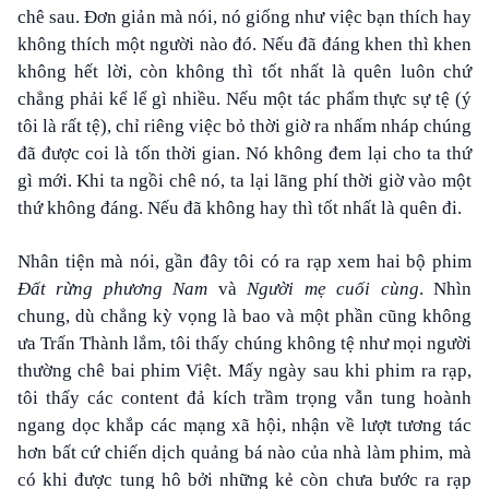
chê sau. Đơn giản mà nói, nó giống như việc bạn thích hay
không thích một người nào đó. Nếu đã đáng khen thì khen
không hết lời, còn không thì tốt nhất là quên luôn chứ
chẳng phải kể lể gì nhiều. Nếu một tác phẩm thực sự tệ (ý
tôi là rất tệ), chỉ riêng việc bỏ thời giờ ra nhấm nháp chúng
đã được coi là tốn thời gian. Nó không đem lại cho ta thứ
gì mới. Khi ta ngồi chê nó, ta lại lãng phí thời giờ vào một
thứ không đáng. Nếu đã không hay thì tốt nhất là quên đi.
Nhân tiện mà nói, gần đây tôi có ra rạp xem hai bộ phim
Đất rừng phương Nam
và
Người mẹ cuối cùng
. Nhìn
chung, dù chẳng kỳ vọng là bao và một phần cũng không
ưa Trấn Thành lắm, tôi thấy chúng không tệ như mọi người
thường chê bai phim Việt. Mấy ngày sau khi phim ra rạp,
tôi thấy các content đả kích trầm trọng vẫn tung hoành
ngang dọc khắp các mạng xã hội, nhận về lượt tương tác
hơn bất cứ chiến dịch quảng bá nào của nhà làm phim, mà
có khi được tung hô bởi những kẻ còn chưa bước ra rạp