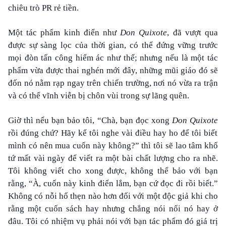
chiêu trò PR rẻ tiền.
Một tác phẩm kinh điển như
Don Quixote
, đã vượt qua
được sự sàng lọc của thời gian, có thể đứng vững trước
mọi đòn tấn công hiểm ác như thế; nhưng nếu là một tác
phẩm vừa được thai nghén mới đây, những mũi giáo đó sẽ
đốn nó nằm rạp ngay trên chiến trường, nơi nó vừa ra trận
và có thể vĩnh viễn bị chôn vùi trong sự lãng quên.
Giờ thì nếu bạn bảo tôi, “Chà, bạn đọc xong
Don Quixote
rồi đúng chứ? Hãy kể tôi nghe vài điều hay ho để tôi biết
mình có nên mua cuốn này không?” thì tôi sẽ lao tâm khổ
tứ mất vài ngày để viết ra một bài chất lượng cho ra nhẽ.
Tôi không viết cho xong được, không thể bảo với bạn
rằng, “À, cuốn này kinh điển lắm, bạn cứ đọc đi rồi biết.”
Không có nỗi hổ thẹn nào hơn đối với một độc giả khi cho
rằng một cuốn sách hay nhưng chẳng nói nổi nó hay ở
đâu. Tôi có nhiệm vụ phải nói với bạn tác phẩm đó giá trị