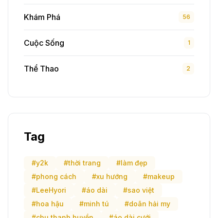
Khám Phá
56
Cuộc Sống
1
Thể Thao
2
Tag
#y2k
#thời trang
#làm đẹp
#phong cách
#xu hướng
#makeup
#LeeHyori
#áo dài
#sao việt
#hoa hậu
#minh tú
#doãn hải my
#chu thanh huyền
#áo dài cưới