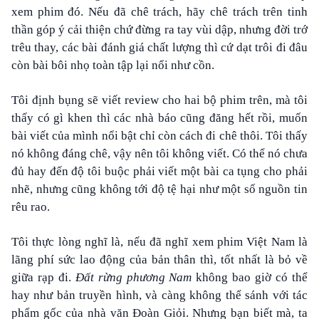
xem phim đó. Nếu đã chê trách, hãy chê trách trên tinh
thần góp ý cải thiện chứ đừng ra tay vùi dập, nhưng đời trớ
trêu thay, các bài đánh giá chất lượng thì cứ dạt trôi đi đâu
còn bài bôi nhọ toàn tập lại nổi như cồn.
Tôi định bụng sẽ viết review cho hai bộ phim trên, mà tôi
thấy có gì khen thì các nhà báo cũng đăng hết rồi, muốn
bài viết của mình nổi bật chỉ còn cách đi chê thôi. Tôi thấy
nó không đáng chê, vậy nên tôi không viết. Có thể nó chưa
đủ hay đến độ tôi buộc phải viết một bài ca tụng cho phải
nhẽ, nhưng cũng không tới độ tệ hại như một số nguồn tin
rêu rao.
Tôi thực lòng nghĩ là, nếu đã nghĩ xem phim Việt Nam là
lãng phí sức lao động của bản thân thì, tốt nhất là bỏ về
giữa rạp đi.
Đất rừng phương Nam
không bao giờ có thể
hay như bản truyền hình, và càng không thể sánh với tác
phẩm gốc của nhà văn Đoàn Giỏi. Nhưng bạn biết mà, ta