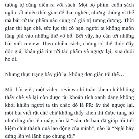
tương tự cũng diễn ra với sách. Một bộ phim, cuốn sách
ngốn rất nhiều thời gian để thai nghén, nhưng không vì thế
mà bất cứ tác phẩm nào cũng có giá trị tương đương. Thời
gian thì hạn chế, sức lực thì có hạn, người ta không muốn
lãng phí vào những thứ vô bổ. Bởi vậy, họ cần tới những
bài viết review. Theo nhiều cách, chúng có thể thúc đẩy
độc giả, khán giả tìm tới tác phẩm và ngược lại, xua đuổi
họ đi.
Nhưng thực trạng bây giờ lại không đơn giản tới thế…
Một bài viết, một video review chỉ toàn khen chứ không
thấy chê và lại còn được tài khoản tích xanh đăng không
khỏi khiến người ta tin chắc đó là PR; ấy thế ngược lại,
một bài viết rặt chê chứ không thấy khen thì được tung hô
như rồng rắn lên mây, nào là “cảm ơn bạn đã giúp tôi tiết
kiệm chút thành quả lao động của mình”, nào là “Ngài hãy
đứng lên và lãnh đạo chúng tôi”.