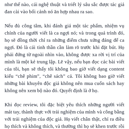
như thế nào, cái nghệ thuật và triết lý sâu sắc được tác giả
đan cài vào bối cảnh nó ăn hợp nhau ra sao.
Nếu đủ công tâm, khi đánh giá một tác phẩm, nhiệm vụ
chính của người viết là ca ngợi nó; và trong quá trình đó,
họ sẽ đồng thời chỉ ra những điểm chưa xứng đáng để ca
ngợi. Đó là cái tinh thần cần làm rõ trước khi đặt bút. Họ
phải đứng từ ngoài nhìn vào, không được xa rời vị trí của
mình là một kẻ trung lập. Lẽ vậy, nếu bạn đọc các bài viết
của tôi, bạn sẽ thấy tôi không bao giờ viết dạng content
kiểu “chê phim”, “chê sách” cả. Tôi không bao giờ viết
những bài khuyên độc giả không nên mua cuốn sách hay
không nên xem bộ nào đó. Quyết định là ở họ.
Khi đọc review, tôi đặc biệt yêu thích những người viết
mát tay, thành thực với trải nghiệm của mình và công bằng
với trải nghiệm của độc giả. Họ viết chân thật, chỉ ra điều
họ thích và không thích, và thường thì họ sẽ khen trước rồi