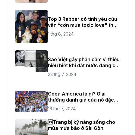
Top 3 Rapper có tình yêu cứu
vãn “cơn mưa toxic love" thời
gian vừa qua
1 thg 8, 2024
Sao Việt gây phản cảm vì thiếu
hiểu biết khi đất nước đang có
quốc tang
23 thg 7, 2024
Copa America là gì? Giải
thưởng danh giá của nó đặc
biệt như thế nào?
16 thg 7, 2024
Trang bị kỹ năng sống cho
mùa mưa bão ở Sài Gòn