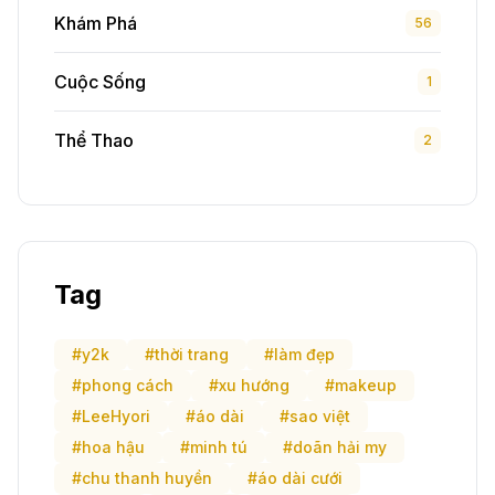
Khám Phá
56
Cuộc Sống
1
Thể Thao
2
Tag
#y2k
#thời trang
#làm đẹp
#phong cách
#xu hướng
#makeup
#LeeHyori
#áo dài
#sao việt
#hoa hậu
#minh tú
#doãn hải my
#chu thanh huyền
#áo dài cưới