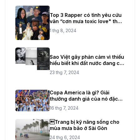
Top 3 Rapper có tình yêu cứu
vãn “cơn mưa toxic love" thời
gian vừa qua
1 thg 8, 2024
Sao Việt gây phản cảm vì thiếu
hiểu biết khi đất nước đang có
quốc tang
23 thg 7, 2024
Copa America là gì? Giải
thưởng danh giá của nó đặc
biệt như thế nào?
16 thg 7, 2024
Trang bị kỹ năng sống cho
mùa mưa bão ở Sài Gòn
24 thg 6, 2024