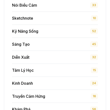
Nói Biểu Cảm
33
Sketchnote
10
Kỹ Năng Sống
52
Sáng Tạo
45
Diễn Xuất
32
Tâm Lý Học
15
Kinh Doanh
24
Truyền Cảm Hứng
16
Khám Phá
56