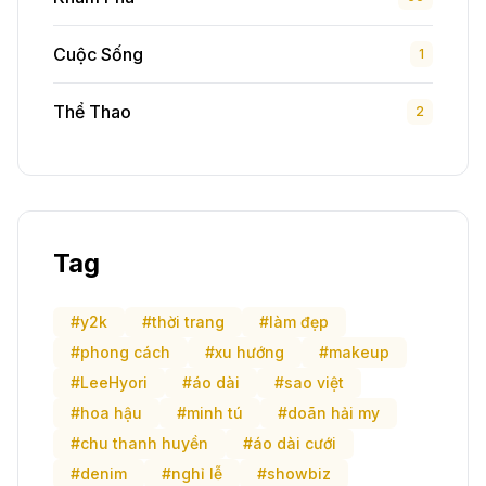
Cuộc Sống
1
Thể Thao
2
Tag
#y2k
#thời trang
#làm đẹp
#phong cách
#xu hướng
#makeup
#LeeHyori
#áo dài
#sao việt
#hoa hậu
#minh tú
#doãn hải my
#chu thanh huyền
#áo dài cưới
#denim
#nghỉ lễ
#showbiz