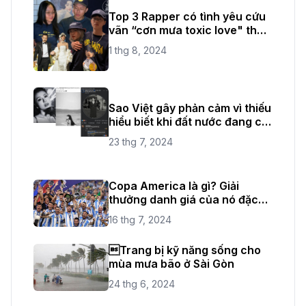
Top 3 Rapper có tình yêu cứu
vãn “cơn mưa toxic love" thời
gian vừa qua
1 thg 8, 2024
Sao Việt gây phản cảm vì thiếu
hiểu biết khi đất nước đang có
quốc tang
23 thg 7, 2024
Copa America là gì? Giải
thưởng danh giá của nó đặc
biệt như thế nào?
16 thg 7, 2024
Trang bị kỹ năng sống cho
mùa mưa bão ở Sài Gòn
24 thg 6, 2024