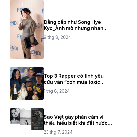
Đẳng cấp như Song Hye
Kyo_Ảnh mờ nhưng nhan
sắc không bao giờ mờ
9 thg 8, 2024
Top 3 Rapper có tình yêu
cứu vãn “cơn mưa toxic
love" thời gian vừa qua
1 thg 8, 2024
Sao Việt gây phản cảm vì
thiếu hiểu biết khi đất nước
đang có quốc tang
23 thg 7, 2024