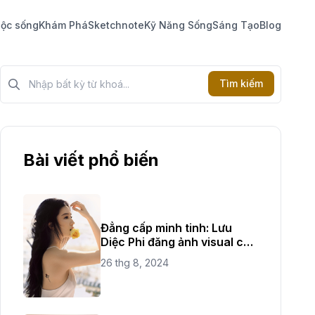
ộc sống
Khám Phá
Sketchnote
Kỹ Năng Sống
Sáng Tạo
Blog
Tìm kiếm?>
Tìm kiếm
Bài viết phổ biến
Đẳng cấp minh tinh: Lưu
Diệc Phi đăng ảnh visual cực
đỉnh
26 thg 8, 2024