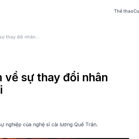
Thể thao
Cu
Quế Trân và trải nghiệm về sự thay đổi nhân sinh quan khi ba qua đời
m về sự thay đổi nhân
i
 sự nghiệp của nghệ sĩ cải lương Quế Trân.