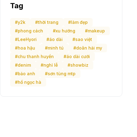
Tag
#y2k
#thời trang
#làm đẹp
#phong cách
#xu hướng
#makeup
#LeeHyori
#áo dài
#sao việt
#hoa hậu
#minh tú
#doãn hải my
#chu thanh huyền
#áo dài cưới
#denim
#nghỉ lễ
#showbiz
#bảo anh
#sơn tùng mtp
#hồ ngọc hà