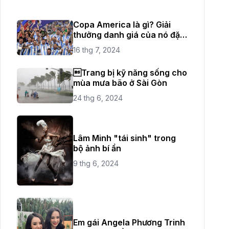
Copa America là gì? Giải
thưởng danh giá của nó đặc
biệt như thế nào?
16 thg 7, 2024
Trang bị kỹ năng sống cho
mùa mưa bão ở Sài Gòn
24 thg 6, 2024
Lâm Minh "tái sinh" trong
bộ ảnh bí ẩn
9 thg 6, 2024
Em gái Angela Phương Trinh