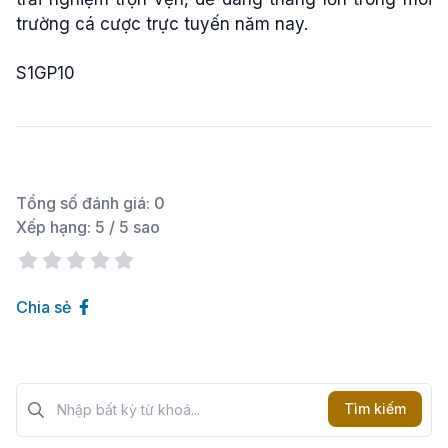
trường cá cược trực tuyến năm nay.
S1GP10
Tổng số đánh giá:
0
Xếp hạng:
5
/ 5 sao
Chia sẻ
Tìm kiếm?>
Tìm kiếm