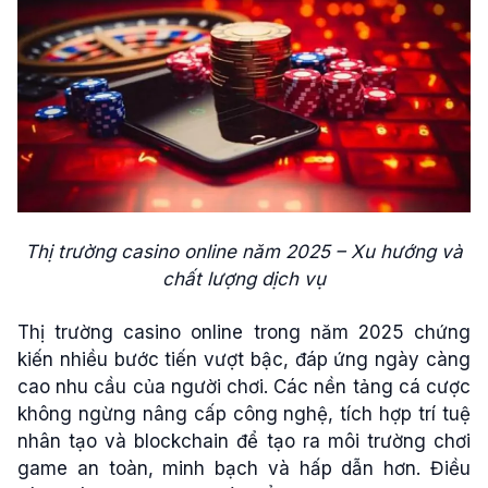
Thị trường casino online năm 2025 – Xu hướng và
chất lượng dịch vụ
Thị trường casino online trong năm 2025 chứng
kiến nhiều bước tiến vượt bậc, đáp ứng ngày càng
cao nhu cầu của người chơi. Các nền tảng cá cược
không ngừng nâng cấp công nghệ, tích hợp trí tuệ
nhân tạo và blockchain để tạo ra môi trường chơi
game an toàn, minh bạch và hấp dẫn hơn. Điều