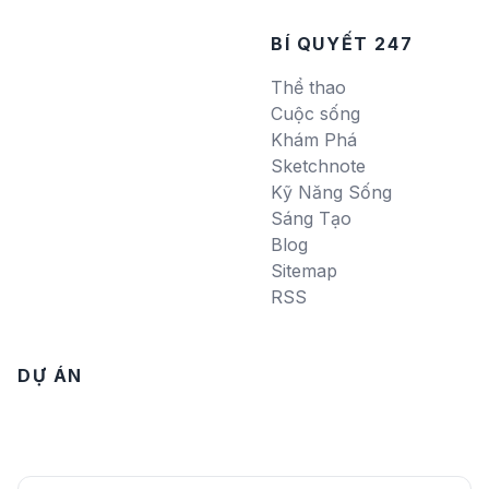
BÍ QUYẾT 247
Thể thao
Cuộc sống
Khám Phá
Sketchnote
Kỹ Năng Sống
Sáng Tạo
Blog
Sitemap
RSS
DỰ ÁN