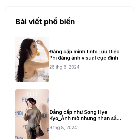
Bài viết phổ biến
Đẳng cấp minh tinh: Lưu Diệc
Phi đăng ảnh visual cực đỉnh
26 thg 8, 2024
Đẳng cấp như Song Hye
Kyo_Ảnh mờ nhưng nhan sắc
không bao giờ mờ
9 thg 8, 2024