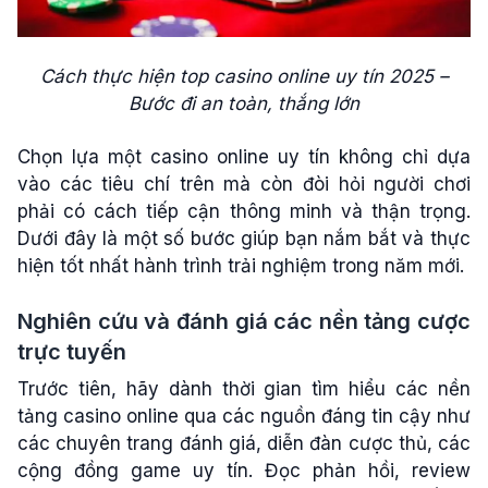
Cách thực hiện top casino online uy tín 2025 –
Bước đi an toàn, thắng lớn
Chọn lựa một casino online uy tín không chỉ dựa
vào các tiêu chí trên mà còn đòi hỏi người chơi
phải có cách tiếp cận thông minh và thận trọng.
Dưới đây là một số bước giúp bạn nắm bắt và thực
hiện tốt nhất hành trình trải nghiệm trong năm mới.
Nghiên cứu và đánh giá các nền tảng cược
trực tuyến
Trước tiên, hãy dành thời gian tìm hiểu các nền
tảng casino online qua các nguồn đáng tin cậy như
các chuyên trang đánh giá, diễn đàn cược thủ, các
cộng đồng game uy tín. Đọc phản hồi, review