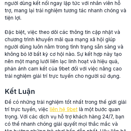
người dùng kết nối ngay lập tức với nhân viên hỗ
trợ, mang lại trải nghiệm tương tác nhanh chóng và
tiện lợi.
Đặc biệt, việc theo dõi các thông tin cập nhật và
chương trình khuyến mãi qua mạng xã hội giúp
người dùng luôn nằm trong tình trạng sẵn sàng và
không bỏ lỡ bất kỳ cơ hội nào. Sự kết hợp này tạo
nên một mạng lưới liên lạc linh hoạt và hiệu quả,
phản ánh cam kết của 9bet đối với việc nâng cao
trải nghiệm giải trí trực tuyến cho người sử dụng.
Kết Luận
Để có những trải nghiệm tốt nhất trong thế giới giải
trí trực tuyến, việc
liên hệ 9bet
là một bước quan
trọng. Với các dịch vụ hỗ trợ khách hàng 24/7, bạn
có thể nhanh chóng giải quyết mọi thắc mắc và