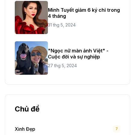
Minh Tuyết giảm 6 ký chỉ trong
4 tháng
31 thg 5, 2024
"Ngọc nữ màn ảnh Việt" -
Cuộc đời và sự nghiệp
27 thg 5, 2024
Chủ đề
Xinh Đẹp
7