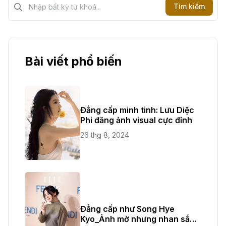
Tìm kiếm
Bài viết phổ biến
Đẳng cấp minh tinh: Lưu Diệc
Phi đăng ảnh visual cực đỉnh
26 thg 8, 2024
Đẳng cấp như Song Hye
Kyo_Ảnh mờ nhưng nhan sắc