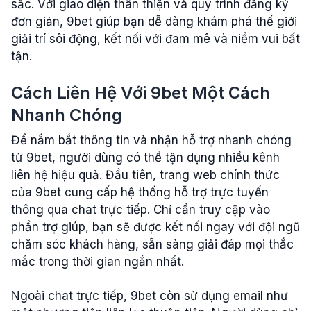
sắc. Với giao diện thân thiện và quy trình đăng ký
đơn giản, 9bet giúp bạn dễ dàng khám phá thế giới
giải trí sôi động, kết nối với đam mê và niềm vui bất
tận.
Cách Liên Hệ Với 9bet Một Cách
Nhanh Chóng
Để nắm bắt thông tin và nhận hỗ trợ nhanh chóng
từ 9bet, người dùng có thể tận dụng nhiều kênh
liên hệ hiệu quả. Đầu tiên, trang web chính thức
của 9bet cung cấp hệ thống hỗ trợ trực tuyến
thông qua chat trực tiếp. Chỉ cần truy cập vào
phần trợ giúp, bạn sẽ được kết nối ngay với đội ngũ
chăm sóc khách hàng, sẵn sàng giải đáp mọi thắc
mắc trong thời gian ngắn nhất.
Ngoài chat trực tiếp, 9bet còn sử dụng email như