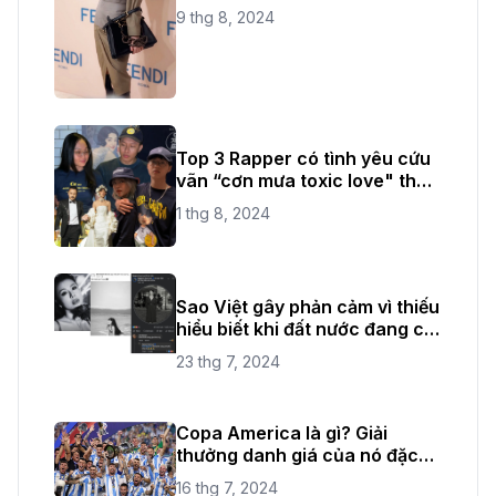
không bao giờ mờ
9 thg 8, 2024
Top 3 Rapper có tình yêu cứu
vãn “cơn mưa toxic love" thời
gian vừa qua
1 thg 8, 2024
Sao Việt gây phản cảm vì thiếu
hiểu biết khi đất nước đang có
quốc tang
23 thg 7, 2024
Copa America là gì? Giải
thưởng danh giá của nó đặc
biệt như thế nào?
16 thg 7, 2024