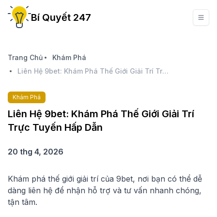
Bí Quyết 247
Trang Chủ
Khám Phá
Liên Hệ 9bet: Khám Phá Thế Giới Giải Trí Trực Tuyến Hấp Dẫn
Khám Phá
Liên Hệ 9bet: Khám Phá Thế Giới Giải Trí
Trực Tuyến Hấp Dẫn
20 thg 4, 2026
Khám phá thế giới giải trí của 9bet, nơi bạn có thể dễ
dàng liên hệ để nhận hỗ trợ và tư vấn nhanh chóng,
tận tâm.