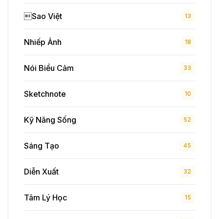
Sao Việt
13
Nhiếp Ảnh
18
Nói Biểu Cảm
33
Sketchnote
10
Kỹ Năng Sống
52
Sáng Tạo
45
Diễn Xuất
32
Tâm Lý Học
15